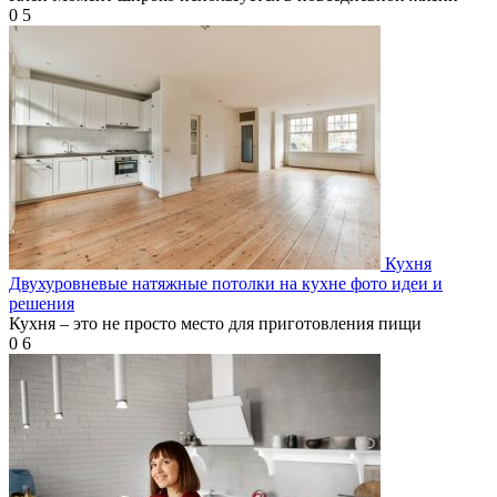
0
5
Кухня
Двухуровневые натяжные потолки на кухне фото идеи и
решения
Кухня – это не просто место для приготовления пищи
0
6