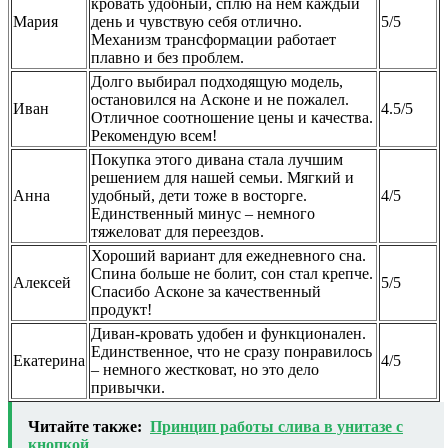
кровать удобный, сплю на нем каждый
Мария
день и чувствую себя отлично.
5/5
Механизм трансформации работает
плавно и без проблем.
Долго выбирал подходящую модель,
остановился на Асконе и не пожалел.
Иван
4.5/5
Отличное соотношение цены и качества.
Рекомендую всем!
Покупка этого дивана стала лучшим
решением для нашей семьи. Мягкий и
Анна
удобный, дети тоже в восторге.
4/5
Единственный минус – немного
тяжеловат для переездов.
Хороший вариант для ежедневного сна.
Спина больше не болит, сон стал крепче.
Алексей
5/5
Спасибо Асконе за качественный
продукт!
Диван-кровать удобен и функционален.
Единственное, что не сразу понравилось
Екатерина
4/5
– немного жестковат, но это дело
привычки.
Читайте также:
Принцип работы слива в унитазе с
кнопкой