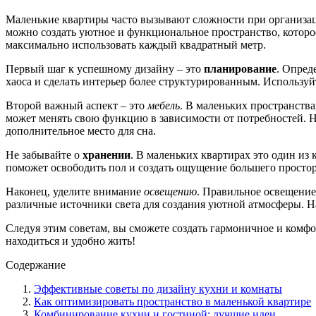
Маленькие квартиры часто вызывают сложности при организаци
можно создать уютное и функциональное пространство, которое
максимально использовать каждый квадратный метр.
Первый шаг к успешному дизайну – это
планирование
. Опред
хаоса и сделать интерьер более структурированным. Использу
Второй важный аспект – это
мебель
. В маленьких пространств
может менять свою функцию в зависимости от потребностей. Н
дополнительное место для сна.
Не забывайте о
хранении
. В маленьких квартирах это один из
поможет освободить пол и создать ощущение большего простор
Наконец, уделите внимание
освещению
. Правильное освещение
различные источники света для создания уютной атмосферы. На
Следуя этим советам, вы сможете создать гармоничное и комфо
находиться и удобно жить!
Содержание
Эффективные советы по дизайну кухни и комнаты
Как оптимизировать пространство в маленькой квартире
Комбинирование кухни и гостиной: лучшие идеи