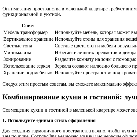
Оптимизация пространства в маленькой квартире требует внима
функциональной и уютной.
Совет
Мебель-трансформер
Используйте мебель, которая может в
Вертикальное хранение
Используйте стены для хранения веще
Светлые тона
Светлые цвета стен и мебели визуальн
Минимализм
Избегайте лишних предметов и декора.
Зонирование
Разделите комнату на зоны с помощью
Использование зеркал
Зеркала создают иллюзию большего пр
Хранение под мебелью
Используйте пространство под кроват
Следуя этим простым советам, вы сможете максимально эффект
Комбинирование кухни и гостиной: лу
Совмещение кухни и гостиной в маленькой квартире может зна
1. Используйте единый стиль оформления
Для создания гармоничного пространства важно, чтобы кухня 
вам по душе.
Сохраняйте цветовую гамму и материалы одина