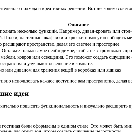
тельного подхода и креативных решений. Вот несколько советов
Описание
ыполнять несколько функций. Например, диван-кровать или стол
й. Полки, настенные шкафчики и крючки помогут освободить мес
о расширяют пространство, делая его светлее и просторнее.
 Оставьте только самое необходимое, чтобы не загромождать про
 мебели, ковров или освещения. Это поможет создать ощущение 
остранства и улучшают освещение в комнате.
ью или диваном для хранения вещей в коробках или ящиках.
ивно использовать каждое доступное вам пространство, делая 
чшие идеи
чительно повысить функциональность и визуально расширить про
и гостиная были оформлены в едином стиле. Это может быть ми
ковыми
для обеих зон, чтобы создать ощущение целостности.