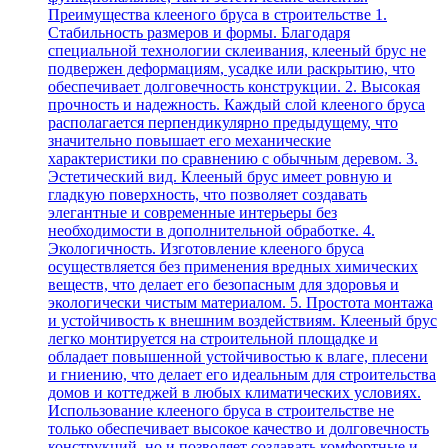
Преимущества клееного бруса в строительстве 1.
Стабильность размеров и формы. Благодаря
специальной технологии склеивания, клееный брус не
подвержен деформациям, усадке или раскрытию, что
обеспечивает долговечность конструкции. 2. Высокая
прочность и надежность. Каждый слой клееного бруса
располагается перпендикулярно предыдущему, что
значительно повышает его механические
характеристики по сравнению с обычным деревом. 3.
Эстетический вид. Клееный брус имеет ровную и
гладкую поверхность, что позволяет создавать
элегантные и современные интерьеры без
необходимости в дополнительной обработке. 4.
Экологичность. Изготовление клееного бруса
осуществляется без применения вредных химических
веществ, что делает его безопасным для здоровья и
экологически чистым материалом. 5. Простота монтажа
и устойчивость к внешним воздействиям. Клееный брус
легко монтируется на строительной площадке и
обладает повышенной устойчивостью к влаге, плесени
и гниению, что делает его идеальным для строительства
домов и коттеджей в любых климатических условиях.
Использование клееного бруса в строительстве не
только обеспечивает высокое качество и долговечность
конструкций, но и позволяет создавать комфортные и