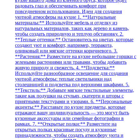
кухне вашего дома из клееного бруса, которое будет
радовать глаз и обеспечивать комфорт при
повседневном использовании. Идеи для создания
уютной атмосферы на кухне 1. **Натуральные
материалы:** Используйте мебель и отделку из
натуральных материалов, таких как дерево и камень,
чтобы создать природную и теплую обстановку. 2.
**Теплые оттенки:** Остановитесь на цветах, которые
создают уют и комфорт, например, терракота,
оливковый или мягкие оттенки коричневого. 3.
**Растения:** Разместите на кухне небольшие горшки с
зелеными растениями или травами, чтобы добавить
живую природу и свежесть. 4. **Подсветка:**
Используйте разнообразное освещение для создания
уютной атмосферы: теплые светильники над
столешницей и подсветка под верхними шкафами. 5.
**Текстиль:** Добавьте мягкие текстильные элементы,
такие как подушки на стульях, скатерти и шторы с
приятными текстурами и узорами. 6. **Персональные
акценты:** Расставьте по кухне предметы, которые
отражают вашу индивидуальность — это могут быть
кухонные аксессуары или семейные фотографии в
рамках. 7. **Открытые полки:** Разместите на
открытых полках красивые посуду и кухонные
принадлежности, чтобы создать атмосферу уюта и