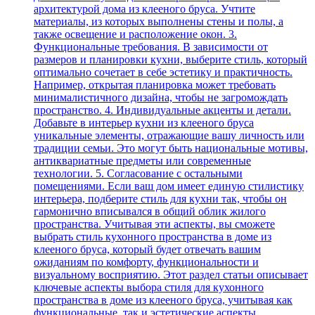
архитектурой дома из клееного бруса. Учтите
материалы, из которых выполнены стены и полы, а
также освещение и расположение окон. 3.
Функциональные требования. В зависимости от
размеров и планировки кухни, выберите стиль, который
оптимально сочетает в себе эстетику и практичность.
Например, открытая планировка может требовать
минималистичного дизайна, чтобы не загромождать
пространство. 4. Индивидуальные акценты и детали.
Добавьте в интерьер кухни из клееного бруса
уникальные элементы, отражающие вашу личность или
традиции семьи. Это могут быть национальные мотивы,
антиквариатные предметы или современные
технологии. 5. Согласование с остальными
помещениями. Если ваш дом имеет единую стилистику
интерьера, подберите стиль для кухни так, чтобы он
гармонично вписывался в общий облик жилого
пространства. Учитывая эти аспекты, вы сможете
выбрать стиль кухонного пространства в доме из
клееного бруса, который будет отвечать вашим
ожиданиям по комфорту, функциональности и
визуальному восприятию. Этот раздел статьи описывает
ключевые аспекты выбора стиля для кухонного
пространства в доме из клееного бруса, учитывая как
функциональные, так и эстетические аспекты.