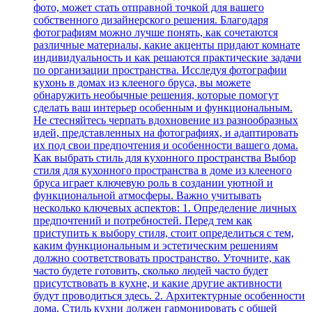
фото, может стать отправной точкой для вашего
собственного дизайнерского решения. Благодаря
фотографиям можно лучше понять, как сочетаются
различные материалы, какие акценты придают комнате
индивидуальность и как решаются практические задачи
по организации пространства. Исследуя фотографии
кухонь в домах из клееного бруса, вы можете
обнаружить необычные решения, которые помогут
сделать ваш интерьер особенным и функциональным.
Не стесняйтесь черпать вдохновение из разнообразных
идей, представленных на фотографиях, и адаптировать
их под свои предпочтения и особенности вашего дома.
Как выбрать стиль для кухонного пространства Выбор
стиля для кухонного пространства в доме из клееного
бруса играет ключевую роль в создании уютной и
функциональной атмосферы. Важно учитывать
несколько ключевых аспектов: 1. Определение личных
предпочтений и потребностей. Перед тем как
приступить к выбору стиля, стоит определиться с тем,
каким функциональным и эстетическим решениям
должно соответствовать пространство. Уточните, как
часто будете готовить, сколько людей часто будет
присутствовать в кухне, и какие другие активности
будут проводиться здесь. 2. Архитектурные особенности
дома. Стиль кухни должен гармонировать с общей