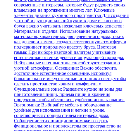
современные интерьеры, которые будут радовать своих
владельцев на протяжении многих лет. Ключевые
элементы дизайна кухонного пространства Для создания
уютной и функциональной кухни в доме из клееного
бруса важно учитывать несколько ключевых аспектов:
Материалы и отделка: Использование натуральных
материалов, характерных для деревянного дома, таких
как дерево и камень, создает естественную атмосферу и
подчеркивает природную красоту бруса. Цветовая
гамма: При выборе цветовой палитры учитывайте
естественные оттенки дерева и окружающей природы.
Нейтральные и теплые тона способствуют созданию
уютной атмосферы. Освещение: Важно обеспечить
достаточное естественное освещение, используя
большие окна и искусственные источники света, чтобы
сделать пространство ярким и комфортным.
Функциональные зоны: Разделите кухню на зоны для
приготовления пищи, приема пищи и хранения
продуктов, чтобы обеспечить удобство использования.
Эргономика: Выбирайте мебель и оборудование,
удобные для использования и легкие в уходе,
сочетающиеся с общим стилем интерьера дома.
Соблюдение этих принципов поможет создать
функциональное и привлекательное пространство на