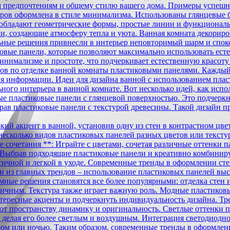
 предпочтениям и общему стилю вашего дома. Примеры успешн
ов оформлена в стиле минимализма. Использованы глянцевые б
еобладают геометрические формы, простые линии и функционал
, создающие атмосферу тепла и уюта. Ванная комната декориров
ьные решения привнесли в интерьер неповторимый шарм и спок
ковые панели, которые позволяют максимально использовать ес
 минимализме и простоте, что подчеркивает естественную красо
ов по отделке ванной комнаты пластиковыми панелями. Каждый 
ния информации. Идеи для дизайна ванной с использованием пла
ного интерьера в ванной комнате. Вот несколько идей, как испо
е пластиковые панели с глянцевой поверхностью. Это подчеркне
брав пластиковые панели с текстурой древесины. Такой дизайн п
кий акцент в ванной, установив одну из стен в контрастном цве
 несколько видов пластиковых панелей разных цветов или текст
 сочетания **: Играйте с цветами, сочетая различные оттенки п
Выбрав подходящие пластиковые панели и креативно комбинируя 
ктичной и легкой в уходе. Современные тренды в оформлении с
 из главных трендов – использование пластиковых панелей высо
ные решения становятся все более популярными: отделка стен и 
ичным. Текстура также играет важную роль. Модные пластиковы
 интересные акценты и подчеркнуть индивидуальность дизайна. Т
ют пространству динамику и оригинальность. Светлые оттенки 
делая его более светлым и воздушным. Интеграция светодиодно
ером или ночью. Таким образом, современные тренды в оформлен