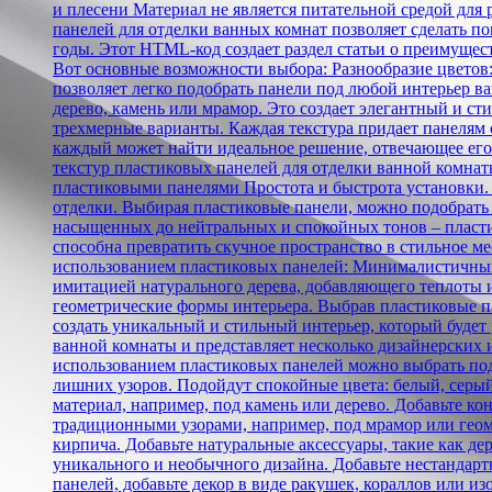
и плесени Материал не является питательной средой дл
панелей для отделки ванных комнат позволяет сделать 
годы. Этот HTML-код создает раздел статьи о преимуще
Вот основные возможности выбора: Разнообразие цветов:
позволяет легко подобрать панели под любой интерьер в
дерево, камень или мрамор. Это создает элегантный и ст
трехмерные варианты. Каждая текстура придает панелям 
каждый может найти идеальное решение, отвечающее его
текстур пластиковых панелей для отделки ванной комнат
пластиковыми панелями Простота и быстрота установки. П
отделки. Выбирая пластиковые панели, можно подобрать т
насыщенных до нейтральных и спокойных тонов – пласт
способна превратить скучное пространство в стильное 
использованием пластиковых панелей: Минималистичный 
имитацией натурального дерева, добавляющего теплоты
геометрические формы интерьера. Выбрав пластиковые па
создать уникальный и стильный интерьер, который будет
ванной комнаты и представляет несколько дизайнерских 
использованием пластиковых панелей можно выбрать по
лишних узоров. Подойдут спокойные цвета: белый, серы
материал, например, под камень или дерево. Добавьте к
традиционными узорами, например, под мрамор или геом
кирпича. Добавьте натуральные аксессуары, такие как де
уникального и необычного дизайна. Добавьте нестандарт
панелей, добавьте декор в виде ракушек, кораллов или и