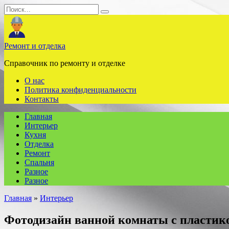
Перейти
Search
к
for:
содержанию
Ремонт и отделка
Справочник по ремонту и отделке
О нас
Политика конфиденциальности
Контакты
Главная
Интерьер
Кухня
Отделка
Ремонт
Спальня
Разное
Разное
Главная
»
Интерьер
Фотодизайн ванной комнаты с пластик