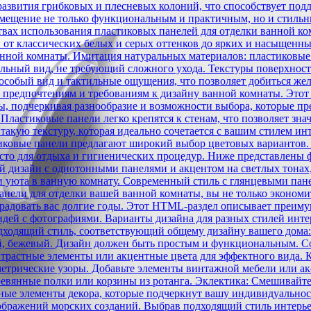
я развития грибковых и плесневых колоний, что способствует 
помещение не только функциональным и практичным, но и стильн
ствах использования пластиковых панелей для отделки ванной 
 от классических белых и серых оттенков до ярких и насыщенны
анной комнаты. Имитация натуральных материалов: пластиковые
ильный вид, не требующий сложного ухода. Текстуры поверхност
особый вид и тактильные ощущения, что позволяет добиться жел
 предпочтениям и требованиям к дизайну ванной комнаты. Это
ы, подчеркивая разнообразие и возможности выбора, которые п
ластиковые панели легко крепятся к стенам, что позволяет знач
акую текстуру, которая идеально сочетается с вашим стилем ин
иковые панели предлагают широкий выбор цветовых вариантов.
место для отдыха и гигиенических процедур. Ниже представлены
дизайн с однотонными панелями и акцентом на светлых тонах,
 и уюта в ванную комнату. Современный стиль с глянцевыми па
нели для отделки вашей ванной комнаты, вы не только экономи
 радовать вас долгие годы. Этот HTML-раздел описывает преим
идей с фотографиями. Варианты дизайна для разных стилей инте
дходящий стиль, соответствующий общему дизайну вашего дома
й, бежевый. Дизайн должен быть простым и функциональным. С
онтрастные элементы или акцентные цвета для эффектного вида. 
етрические узоры. Добавьте элементы винтажной мебели или акс
ревянные полки или корзины из ротанга. Эклектика: Смешивайте
ные элементы декора, которые подчеркнут вашу индивидуальност
зображений морских созданий. Выбрав подходящий стиль интерье