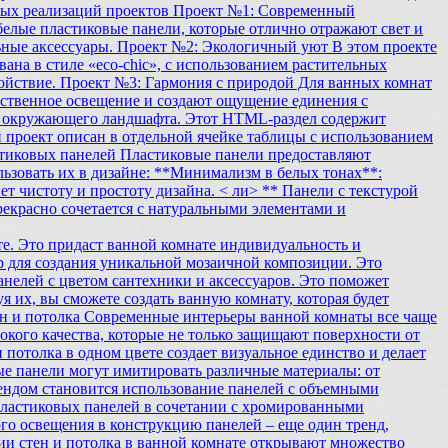
ых реализаций проектов Проект №1: Современный
елые пластиковые панели, которые отлично отражают свет и
ьные аксессуары. Проект №2: Экологичный уют В этом проекте
ана в стиле «eco-chic», с использованием растительных
ойствие. Проект №3: Гармония с природой Для ванных комнат
тественное освещение и создают ощущение единения с
ту окружающего ландшафта. Этот HTML-раздел содержит
проект описан в отдельной ячейке таблицы с использованием
стиковых панелей Пластиковые панели предоставляют
льзовать их в дизайне: **Минимализм в белых тонах**:
т чистоту и простоту дизайна. < ли> ** Панели с текстурой
рекрасно сочетается с натуральными элементами и
те. Это придаст ванной комнате индивидуальность и
ур для создания уникальной мозаичной композиции. Это
анелей с цветом сантехники и аксессуаров. Это поможет
их, вы сможете создать ванную комнату, которая будет
тен и потолка Современные интерьеры ванной комнаты все чаще
кого качества, которые не только защищают поверхности от
потолка в одном цвете создает визуальное единство и делает
е панели могут имитировать различные материалы: от
рендом становится использование панелей с объемными
пластиковых панелей в сочетании с хромированными
го освещения в конструкцию панелей – еще один тренд,
ии стен и потолка в ванной комнате открывают множество