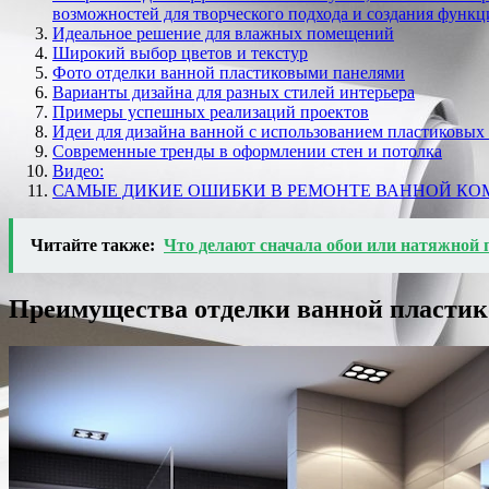
возможностей для творческого подхода и создания 
Идеальное решение для влажных помещений
Широкий выбор цветов и текстур
Фото отделки ванной пластиковыми панелями
Варианты дизайна для разных стилей интерьера
Примеры успешных реализаций проектов
Идеи для дизайна ванной с использованием пластиковых
Современные тренды в оформлении стен и потолка
Видео:
САМЫЕ ДИКИЕ ОШИБКИ В РЕМОНТЕ ВАННОЙ КОМ
Читайте также:
Что делают сначала обои или натяжной 
Преимущества отделки ванной пласти