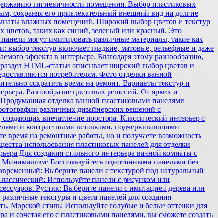
поддержанию гигиеничности помещения. Выбор пластиковых
ым, сохраняя его привлекательный внешний вид на долгие
комнаты влажных помещений. Широкий выбор цветов и текстур
х цветов, таких как синий, зеленый или красный. Это
 панели могут имитировать различные материалы, такие как
и: выбор текстур включает гладкие, матовые, рельефные и даже
аемого эффекта в интерьере. Благодаря этому разнообразию,
т раздел HTML-статьи описывает широкий выбор цветов и
редоставляются потребителям. Фото отделки ванной
ительно сократить время на ремонт. Варианты текстур и
терьера. Разнообразие цветовых решений. От ярких и
 Продуманная отделка ванной пластиковыми панелями
 фотографии различных дизайнерских решений с
 создающих впечатление простора. Классический интерьер с
нелями и контрастными вставками, подчеркивающими
те время на ремонтные работы, но и получаете возможность
ущества использования пластиковых панелей для отделки
рьера Для создания стильного интерьера ванной комнаты с
: Минимализм: Воспользуйтесь однотонными панелями без
овременный: Выберите панели с текстурой под натуральный
Классический: Используйте панели с рисунком или
ессуаров. Рустик: Выберите панели с имитацией дерева или
 различные текстуры и цвета панелей для создания
ь. Морской стиль: Используйте голубые и белые оттенки для
ра и сочетая его с пластиковыми панелями, вы сможете создать