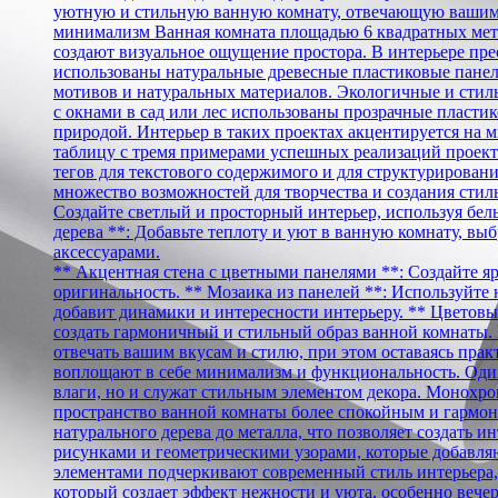
уютную и стильную ванную комнату, отвечающую вашим
минимализм Ванная комната площадью 6 квадратных метр
создают визуальное ощущение простора. В интерьере пр
использованы натуральные древесные пластиковые панели
мотивов и натуральных материалов. Экологичные и стил
с окнами в сад или лес использованы прозрачные пласти
природой. Интерьер в таких проектах акцентируется на
таблицу с тремя примерами успешных реализаций проект
тегов для текстового содержимого и для структурирова
множество возможностей для творчества и создания стиль
Создайте светлый и просторный интерьер, используя белы
дерева **: Добавьте теплоту и уют в ванную комнату, вы
аксессуарами.
** Акцентная стена с цветными панелями **: Создайте яр
оригинальность. ** Мозаика из панелей **: Используйте
добавит динамики и интересности интерьеру. ** Цветовые
создать гармоничный и стильный образ ванной комнаты. 
отвечать вашим вкусам и стилю, при этом оставаясь пра
воплощают в себе минимализм и функциональность. Один
влаги, но и служат стильным элементом декора. Монохром
пространство ванной комнаты более спокойным и гармон
натурального дерева до металла, что позволяет создать
рисунками и геометрическими узорами, которые добавля
элементами подчеркивают современный стиль интерьера, 
который создает эффект нежности и уюта, особенно веч