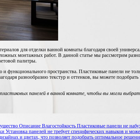
ериалов для отделки ванной комнаты благодаря своей универса
 сложных монтажных работ. В данной статье мы рассмотрим раз
ветовой палитры.
 и функционального пространства. Пластиковые панели не тольк
агодаря разнообразию текстур и оттенков, вы можете подобрать 
 пластиковых панелей в ванной комнате, чтобы вы могли выбра
ущество Описание Влагостойкость Пластиковые панели не набух
ки Установка панелей не требует специфических навыков и може
изайнах и цветах, что позволяет подобрать оптимальное решени