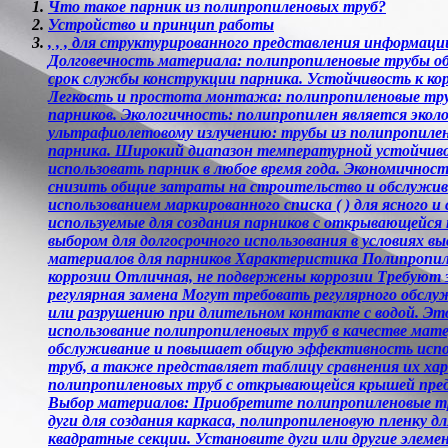
Что такое парник из полипропиленовых труб?
Устройство и принцип работы
, , , для структурированного представления информац
Долговечность материала: полипропиленовые трубы об
срок службы конструкции парника. Устойчивость к ко
Легкость и простота монтажа: полипропиленовые труб
парников. Экологичность: полипропилен является эко
ультрафиолетовому излучению: трубы из полипропилен
парника. Широкий диапазон температурной устойчивос
использовать парник в любое время года. Экономичнос
снизить общие затраты на строительство и обслужива
использованием маркированного списка ( ) для ясного
используемые для создания парников с открывающейся
выбором для долгосрочного использования в условиях 
материалов для парников Характеристика Полипропил
коррозии Отличная, не подвержены коррозии Требуют
регулярная замена Могут требовать регулярного обсл
или разрушению при длительном контакте с водой. Это 
использование полипропиленовых труб в качестве мате
обслуживание и повышает общую эффективность испол
труб, а также представляет таблицу сравнения их ха
полипропиленовых труб с открывающейся крышей пред
Выбор материалов: Приобретите полипропиленовые тр
дуги для создания каркаса, полипропиленовую пленку 
квадратные секции. Установите дуги или другие элем