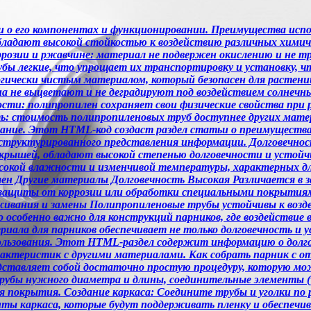
ии о его компонентах и функционировании. Преимущества исп
ладают высокой стойкостью к воздействию различных химиче
ррозии и ржавчине: материал не подвержен окислению и не тр
ы легкие, что упрощает их транспортировку и установку, ч
логически чистым материалом, который безопасен для расте
а не выцветают и не деградируют под воздействием солнечны
ти: полипропилен сохраняет свои физические свойства при 
ть: стоимость полипропиленовых труб доступнее других матер
ние. Этот HTML-код создаст раздел статьи о преимуществах
 и структурированного представления информации. Долговечно
 крышей, обладают высокой степенью долговечности и устой
высокой влажности и изменчивой температуры, характерных д
ен Другие материалы Долговечность Высокая Различается в 
 защиты от коррозии или обработки специальными покрытиям
уживания и замены Полипропиленовые трубы устойчивы к воз
особенно важно для конструкций парников, где воздействие в
риала для парников обеспечивает не только долговечность и
ьзования. Этот HTML-раздел содержит информацию о долго
рактеристик с другими материалами. Как собрать парник с 
ставляет собой достаточно простую процедуру, которую мож
убы нужного диаметра и длины, соединительные элементы (
для покрытия. Создание каркаса: Соедините трубы и уголки п
енты каркаса, которые будут поддерживать пленку и обеспеч