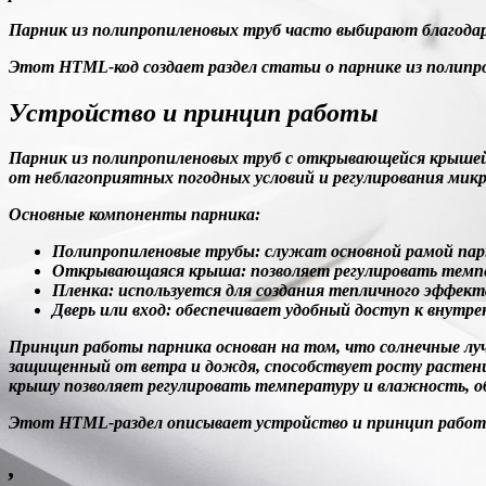
Парник из полипропиленовых труб часто выбирают благодар
Этот HTML-код создает раздел статьи о парнике из полипро
Устройство и принцип работы
Парник из полипропиленовых труб с открывающейся крышей 
от неблагоприятных погодных условий и регулирования мик
Основные компоненты парника:
Полипропиленовые трубы:
служат основной рамой парн
Открывающаяся крыша:
позволяет регулировать темп
Пленка:
используется для создания тепличного эффект
Дверь или вход:
обеспечивает удобный доступ к внутрен
Принцип работы парника основан на том, что солнечные луч
защищенный от ветра и дождя, способствует росту растен
крышу позволяет регулировать температуру и влажность, об
Этот HTML-раздел описывает устройство и принцип работы
,