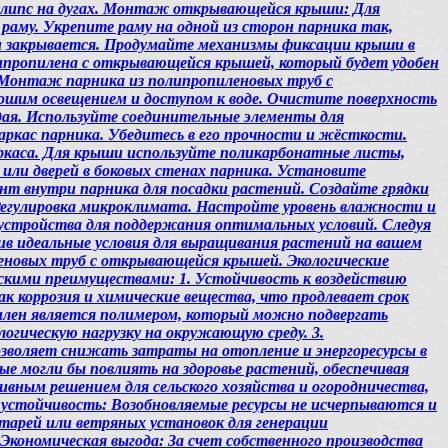
 клипс на дугах. Монтаж открывающейся крыши: Для
аму. Укрепите раму на одной из сторон парника так,
 и закрывается. Продумайте механизмы фиксации крыши в
ипропилена с открывающейся крышей, который будет удобен
 Монтаж парника из полипропиленовых труб с
ошим освещением и доступом к воде. Очистите поверхность
дая. Используйте соединительные элементы для
аркас парника. Убедитесь в его прочности и жёсткости.
ркаса. Для крыши используйте поликарбонатные листы,
или дверей в боковых стенах парника. Установите
нт внутри парника для посадки растений. Создайте грядки
 Регулировка микроклимата. Настройте уровень влажности и
устройства для поддержания оптимальных условий. Следуя
ив идеальные условия для выращивания растений на вашем
леновых труб с открывающейся крышей. Экологические
скими преимуществами: 1. Устойчивость к воздействию
 коррозия и химические вещества, что продлевает срок
илен является полимером, который можно подвергать
огическую нагрузку на окружающую среду. 3.
зволяет снижать затраты на отопление и энергоресурсы в
ые могли бы повлиять на здоровье растений, обеспечивая
вным решением для сельского хозяйства и огородничества,
 устойчивость: Возобновляемые ресурсы не исчерпываются и
тарей или ветряных установок для генерации
кономическая выгода: За счет собственного производства