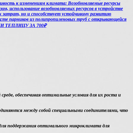
чивость к изменениям климата: Возобновляемые ресурсы
ом, использование возобновляемых ресурсов в устройстве
 затрат, но и способствует устойчивому развитию
ксте парников из полипропиленовых труб с открывающейся
ИНИ ТЕПЛИЦУ ЗА 700₽
реде, обеспечивая оптимальные условия для их роста и
оединяются между собой специальными соединителями, что
 для поддержания оптимального микроклимата для