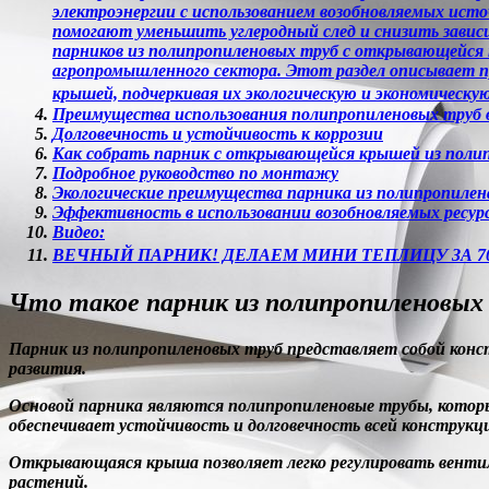
электроэнергии с использованием возобновляемых ист
помогают уменьшить углеродный след и снизить зависи
парников из полипропиленовых труб с открывающейся
агропромышленного сектора. Этот раздел описывает п
крышей, подчеркивая их экологическую и экономи
Преимущества использования полипропиленовых труб 
Долговечность и устойчивость к коррозии
Как собрать парник с открывающейся крышей из поли
Подробное руководство по монтажу
Экологические преимущества парника из полипропилен
Эффективность в использовании возобновляемых ресур
Видео:
ВЕЧНЫЙ ПАРНИК! ДЕЛАЕМ МИНИ ТЕПЛИЦУ ЗА 7
Что такое парник из полипропиленовых
Парник из полипропиленовых труб
представляет собой конст
развития.
Основой парника являются полипропиленовые трубы, которы
обеспечивает устойчивость и долговечность всей конструкц
Открывающаяся крыша
позволяет легко регулировать вент
растений.