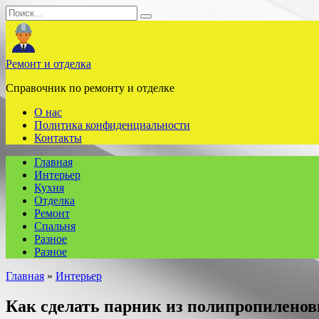
Перейти
Search
к
for:
содержанию
Ремонт и отделка
Справочник по ремонту и отделке
О нас
Политика конфиденциальности
Контакты
Главная
Интерьер
Кухня
Отделка
Ремонт
Спальня
Разное
Разное
Главная
»
Интерьер
Как сделать парник из полипропилено