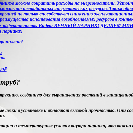
очников можно сократить расходы на энергоносители. Устой
мость от нестабильных энергетических ресурсов. Таким образ
 крышей не только способствует снижению эксплуатационных
реимущества использования возобновляемых ресурсов в конте
ческую эффективность. Видео: ВЕЧНЫЙ ПАРНИК! ДЕЛАЕМ М
в парниках
пропилена?
а
сов
00₽
 труб?
рукцию, созданную для выращивания растений в защищенной с
е легки в установке и обладают высокой прочностью. Они с
ии.
иляцию и температурные условия внутри парника, что важно