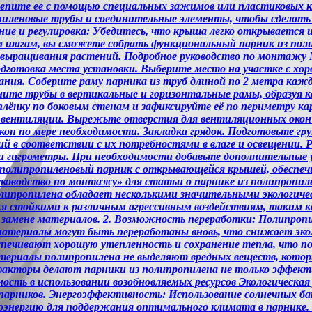
крепите ее с помощью специальных зажимов или пластиковых
леновые трубы и соединительные элементы, чтобы сделать р
ние и регулировка: Убедитесь, что крыша легко открывается
 шагам, вы сможете собрать функциональный парник из пол
я выращивания растений. Подробное руководство по монтажу
готовка места установки. Выберите место на участке с хор
ания. Соберите раму парника из труб длиной по 2 метра каж
ите трубы в вертикальные и горизонтальные рамы, образуя к
ёнку по боковым стенам и зафиксируйте её по периметру ка
а вентиляции. Вырежьте отверстия для вентиляционных окон 
н по мере необходимости. Закладка грядок. Подготовьте гру
й в соответствии с их потребностями в влаге и освещении.
и гигрометры. При необходимости добавьте дополнительные 
 полипропиленовый парник с открывающейся крышей, обеспеч
уководство по монтажу» для статьи о парнике из полипропи
липропилена обладает несколькими значительными экологиче
стойкими к различным агрессивным воздействиям, таким как
 замене материалов. 2. Возможность переработки: Полипроп
материалы могут быть переработаны вновь, что снижает экол
печивают хорошую утепленность и сохранение тепла, что по
Материалы полипропилена не выделяют вредных веществ, котор
факторы делают парники из полипропилена не только эффекти
сть в использовании возобновляемых ресурсов Экологическая
арников. Энергоэффективность: Использование солнечных ба
оэнергию для поддержания оптимального климата в парнике. Э