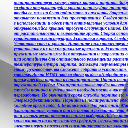
полипропиленовую пленку поверх каркаса парника. За
создания открывающейся крыши используйте полипропи
чтобы ее можно было поднимать и опускать. Закрепле
открытом положении для проветривания. Следуя этим
в использовании и обеспечит оптимальные условия дл
открывающейся крышей требует следующих шагов: Под
от растительности и выровняйте грунт. Сборка основ
устойчивости конструкции. Установка каркаса. Соедин
Установка стен и крыши. Натяните полиэтиленовую пл
устанавливая их на специальные крепления. Установк
пружинные механизмы для открывания и закрывания око
или контейнеры для оптимального размещения растени
температуры внутри парника, используя термометры 
этому руководству, вы сможете собрать и установить
участке. Этот HTML-код создаёт раздел «Подробное р
преимущества парника из полипропилена Парник из по
окружающей среды: Полипропиленовые трубы являются 
службы парника и уменьшает необходимость в частой
переработке. По окончании срока службы парника его 
Энергоэффективность: Парники из полипропилена обес
холодное время года. 4. Безопасность для растений: 
благоприятные условия для их роста и развития. Эти 
но и экологически ответственным выбором. Эффективно
мало влияют на окружающую среду при эксплуатации п
электроэнергии позволяет снизить затраты на электр