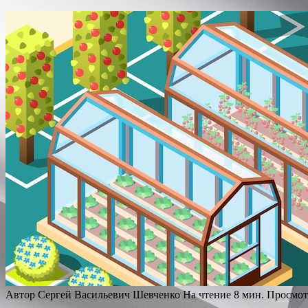
Автор
Сергей Васильевич Шевченко
На чтение
8 мин.
Просмот