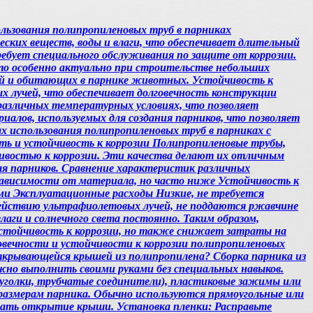
ользования полипропиленовых труб в парниках
ских веществ, воды и влаги, что обеспечивает длительный
ебует специального обслуживания по защите от коррозии.
то особенно актуально при строительстве небольших
ний и обитающих в парнике животных. Устойчивость к
х лучей, что обеспечивает долговечность конструкции
различных температурных условиях, что позволяет
иалов, используемых для создания парников, что позволяет
 использования полипропиленовых труб в парниках с
сть и устойчивость к коррозии Полипропиленовые трубы,
чивостью к коррозии. Эти качества делают их отличным
ля парников. Сравнение характеристик различных
зависимости от материала, но часто ниже Устойчивость к
и Эксплуатационные расходы Низкие, не требуется
действию ультрафиолетовых лучей, не поддаются ржавчине
лаги и солнечного света постоянно. Таким образом,
 устойчивость к коррозии, но также снижает затраты на
вечности и устойчивости к коррозии полипропиленовых
открывающейся крышей из полипропилена? Сборка парника из
но выполнить своими руками без специальных навыков.
уголки, трубчатые соединители), пластиковые зажимы или
о размерам парника. Обычно используются прямоугольные или
ивать открытие крыши. Установка пленки: Расправьте