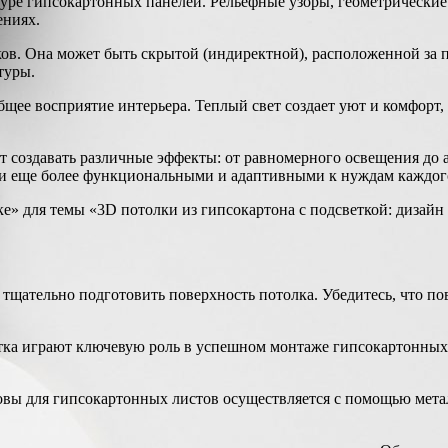
стуре гипсокартонных панелей. Рельефные узоры, геометрически
ениях.
ков. Она может быть скрытой (индиректной), расположенной за
туры.
бщее восприятие интерьера. Теплый свет создает уют и комфорт
т создавать различные эффекты: от равномерного освещения до
и еще более функциональными и адаптивными к нуждам каждого
ке» для темы «3D потолки из гипсокартона с подсветкой: дизайн
щательно подготовить поверхность потолка. Убедитесь, что пов
тка играют ключевую роль в успешном монтаже гипсокартонных 
вы для гипсокартонных листов осуществляется с помощью мета