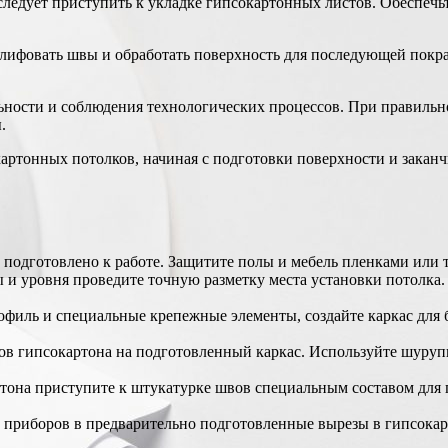
ледует приступить к укладке гипсокартонных листов. Обеспечьт
лифовать швы и обработать поверхность для последующей покра
ьности и соблюдения технологических процессов. При правильн
.
ртонных потолков, начиная с подготовки поверхности и закан
 подготовлено к работе. Защитите полы и мебель пленками или 
и уровня проведите точную разметку места установки потолка.
филь и специальные крепежные элементы, создайте каркас для б
ов гипсокартона на подготовленный каркас. Используйте шурупы
тона приступите к штукатурке швов специальным составом для 
приборов в предварительно подготовленные вырезы в гипсокарт