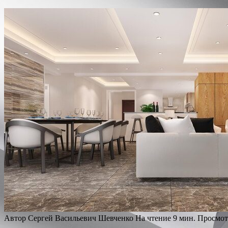
Автор
Сергей Васильевич Шевченко
На чтение
9 мин.
Просмот