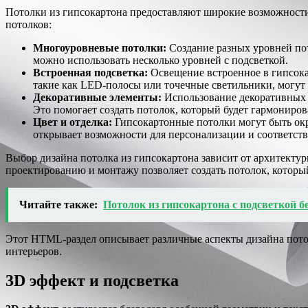
Потолки из гипсокартона предоставляют широкие возможности 
потолков:
Многоуровневые потолки:
Создание разных уровней пот
можно использовать несколько уровней с подсветкой.
Встроенная подсветка:
Освещение встроенное в гипсока
такие как LED-полосы или точечные светильники, могут 
Декоративные элементы:
Использование декоративных э
Это помогает создать потолок, который будет гармониро
Цвет и отделка:
Гипсокартонные потолки могут быть окр
открывает возможности для персонализации и соответств
Выбор дизайна потолка из гипсокартона зависит от архитекту
проектированию и монтажу позволяет создать потолок, которы
Читайте также:
Потолок из гипсокартона с подсветкой б
Этот HTML-раздел описывает различные аспекты дизайна пото
интерьеров.
3D эффект и подсветка