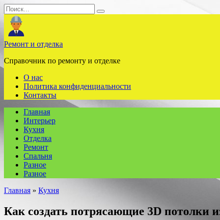
Перейти
Search
к
for:
содержанию
Ремонт и отделка
Справочник по ремонту и отделке
О нас
Политика конфиденциальности
Контакты
Главная
Интерьер
Кухня
Отделка
Ремонт
Спальня
Разное
Разное
Главная
»
Кухня
Как создать потрясающие 3D потолки и