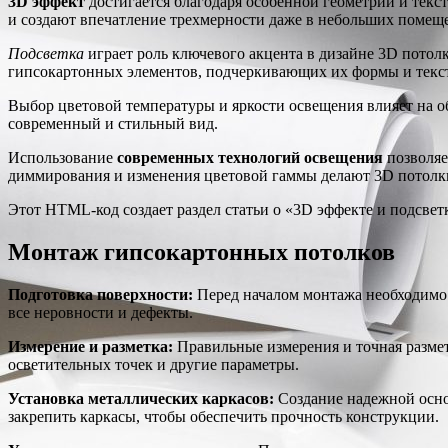
3D эффект
достигается благодаря особенной геометрии и тек
и создают впечатление трехмерности даже в небольших помещ
Подсветка
играет роль ключевого акцента в дизайне 3D потол
гипсокартонных элементов, подчеркивающих их формы и текс
Выбор цветовой температуры и яркости освещения влияет на о
современный и стильный вид.
Использование
современных технологий освещения
позволяе
диммирования и изменения цветовой гаммы делают 3D потолк
Этот HTML-код создает раздел статьи о «3D эффекте и подсвет
Монтаж гипсокартонных потолков
Подготовка поверхности:
Перед началом монтажа необходимо т
все неровности и дефекты.
Измерение и разметка:
Правильные измерения и точная разме
осветительных точек и другие параметры.
Установка металлических каркасов:
Создание надежной осно
закрепить каркасы, чтобы обеспечить прочность конструкции.