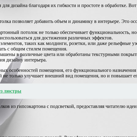
для дизайна благодаря их гибкости и простоте в обработке. Во
олка позволяет добавить объем и динамику в интерьере. Это ос
ртонный потолок не только обеспечивает функциональность, но 
использоваться для достижения различных эффектов.
лементов, таких как молдинги, розетки, или даже рельефные узо
вать с общим стилем помещения.
ашены в различные цвета или обработаны текстурными покрытия
ия дизайну интерьера.
рных особенностей помещения, его функционального назначения 
й не только улучшает внешний вид помещения, но и повышает е
ез люстры
лков из гипсокартона с подсветкой, предоставляя читателю ид