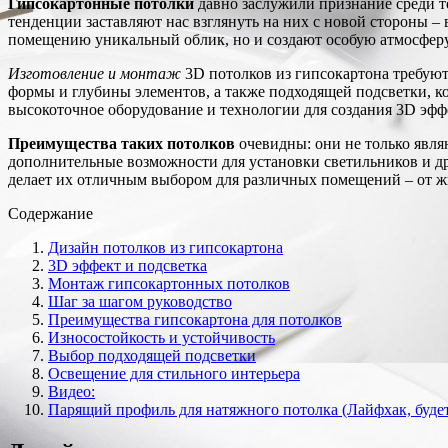
Гипсокартонные потолки
давно заслужили признание среди т
тенденции заставляют нас взглянуть на них с новой стороны –
помещению уникальный облик, но и создают особую атмосферу,
Изготовление и монтаж
3D потолков из гипсокартона требуют
формы и глубины элементов, а также подходящей подсветки, к
высокоточное оборудование и технологии для создания 3D эф
Преимущества таких потолков
очевидны: они не только явля
дополнительные возможности для установки светильников и дру
делает их отличным выбором для различных помещений – от ж
Содержание
Дизайн потолков из гипсокартона
3D эффект и подсветка
Монтаж гипсокартонных потолков
Шаг за шагом руководство
Преимущества гипсокартона для потолков
Износостойкость и устойчивость
Выбор подходящей подсветки
Освещение для стильного интерьера
Видео:
Парящий профиль для натяжного потолка (Лайфхак, будет