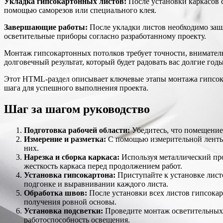
Укладка гипсокартонных листов:
После установки каркасов с
помощью саморезов или специального клея.
Завершающие работы:
После укладки листов необходимо заш
осветительные приборы согласно разработанному проекту.
Монтаж гипсокартонных потолков требует точности, внимател
долговечный результат, который будет радовать вас долгие годы
Этот HTML-раздел описывает ключевые этапы монтажа гипсока
шага для успешного выполнения проекта.
Шаг за шагом руководство
Подготовка рабочей области:
Убедитесь, что помещение
Измерение и разметка:
С помощью измерительной ленты 
них.
Нарезка и сборка каркаса:
Используя металлический про
жесткость каркаса перед продолжением работ.
Установка гипсокартона:
Приступайте к установке лист
подгонке и выравнивании каждого листа.
Обработка швов:
После установки всех листов гипсокар
получения ровной основы.
Установка подсветки:
Проведите монтаж осветительных 
работоспособность освещения.