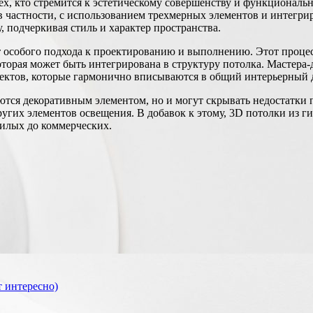
ех, кто стремится к эстетическому совершенству и функциональ
 в частности, с использованием трехмерных элементов и интегр
 подчеркивая стиль и характер пространства.
 особого подхода к проектированию и выполнению. Этот процес
оторая может быть интегрирована в структуру потолка. Мастер
фектов, которые гармонично вписываются в общий интерьерный 
ются декоративным элементом, но и могут скрывать недостатки 
гих элементов освещения. В добавок к этому, 3D потолки из ги
илых до коммерческих.
 интересно)