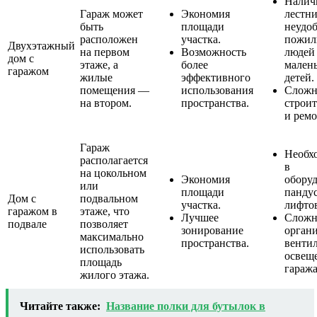
Налич
Гараж может
Экономия
лестн
быть
площади
неудоб
расположен
участка.
пожил
Двухэтажный
на первом
Возможность
людей
дом с
этаже, а
более
мален
гаражом
жилые
эффективного
детей.
помещения —
использования
Сложн
на втором.
пространства.
строит
и ремо
Гараж
Необх
располагается
в
на цокольном
Экономия
обору
или
площади
панду
Дом с
подвальном
участка.
лифто
гаражом в
этаже, что
Лучшее
Сложн
подвале
позволяет
зонирование
орган
максимально
пространства.
венти
использовать
освещ
площадь
гаража
жилого этажа.
Читайте также:
Название полки для бутылок в