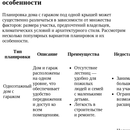
особенности
Планировка дома с гаражом под одной крышей может
существенно различаться в зависимости от множества
факторов: размера участка, предпочтений владельцев,
климатических условий и архитектурного стиля. Рассмотрим
несколько популярных вариантов планировок и их
особенности.
Тип
Описание
Преимущества
Недост
планировки
Дом и гараж
Отсутствие
расположены
лестниц —
на одном
удобно для
Заним
уровне, что
пожилых
больше
Одноэтажный
обеспечивает
людей и семей
на уча
дом с
удобство
с маленькими
Огран
гаражом
передвижения
детьми.
возмо
и доступ ко
Легкость в
расши
всем
строительстве
помещениям.
и ремонте.