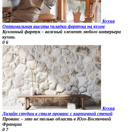
Кухня
Оптимальная высота укладки фартука на кухне
Кухонный фартук – важный элемент любого интерьера
кухни.
0
6
Кухня
Дизайн студии в стиле прованс с кирпичной стеной
Прованс – это не только область в Юго-Восточной
Франции
0
7