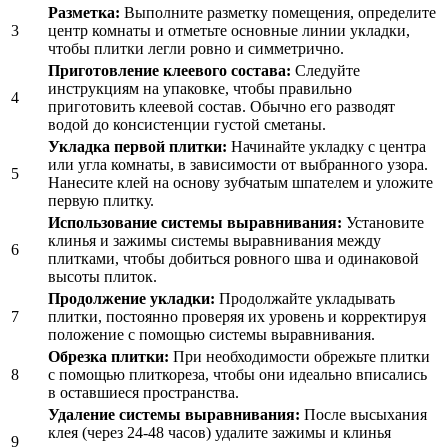
Разметка:
Выполните разметку помещения, определите
3
центр комнаты и отметьте основные линии укладки,
чтобы плитки легли ровно и симметрично.
Приготовление клеевого состава:
Следуйте
инструкциям на упаковке, чтобы правильно
4
приготовить клеевой состав. Обычно его разводят
водой до консистенции густой сметаны.
Укладка первой плитки:
Начинайте укладку с центра
или угла комнаты, в зависимости от выбранного узора.
5
Нанесите клей на основу зубчатым шпателем и уложите
первую плитку.
Использование системы выравнивания:
Установите
клинья и зажимы системы выравнивания между
6
плитками, чтобы добиться ровного шва и одинаковой
высоты плиток.
Продолжение укладки:
Продолжайте укладывать
7
плитки, постоянно проверяя их уровень и корректируя
положение с помощью системы выравнивания.
Обрезка плитки:
При необходимости обрежьте плитки
8
с помощью плиткореза, чтобы они идеально вписались
в оставшиеся пространства.
Удаление системы выравнивания:
После высыхания
клея (через 24-48 часов) удалите зажимы и клинья
9