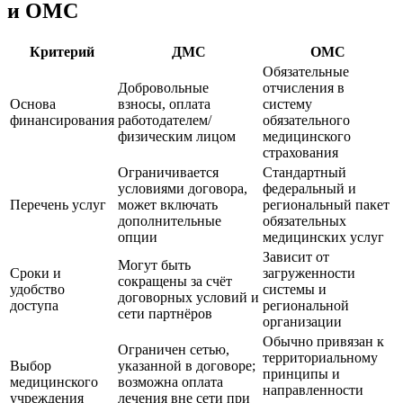
и ОМС
Критерий
ДМС
ОМС
Обязательные
Добровольные
отчисления в
Основа
взносы, оплата
систему
финансирования
работодателем/
обязательного
физическим лицом
медицинского
страхования
Ограничивается
Стандартный
условиями договора,
федеральный и
Перечень услуг
может включать
региональный пакет
дополнительные
обязательных
опции
медицинских услуг
Зависит от
Могут быть
Сроки и
загруженности
сокращены за счёт
удобство
системы и
договорных условий и
доступа
региональной
сети партнёров
организации
Обычно привязан к
Ограничен сетью,
территориальному
Выбор
указанной в договоре;
принципы и
медицинского
возможна оплата
направленности
учреждения
лечения вне сети при