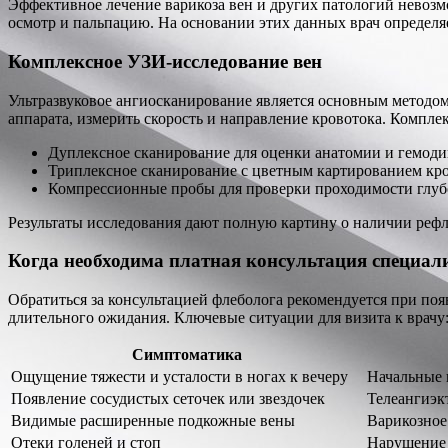
Эффективное лечение варикоза вен и других патологий невоз
осмотр и пальпацию. На основании этих данных врач определ
Комплексное УЗИ-исследование вен
Ультразвуковое ангиосканирование является основным методом
аппарата, измерить скорость и направление кровотока. Компл
Дуплексное сканирование для оценки анатомии и гемод
Триплексное сканирование с цветным картированием кро
Компрессионные пробы для проверки проходимости глуб
Результаты исследования дают полную картину о наличии рефл
Когда необходима платная консультация специал
Обратиться за консультацией флеболога рекомендуется при по
длительного ожидания. Ключевые ситуации для визита к врачу
Симптоматика
Ощущение тяжести и усталости в ногах к вечеру
Начальные 
Появление сосудистых сеточек или звездочек
Телеангиэк
Видимые расширенные подкожные вены
Варикозное
Отеки голеней и стоп
Нарушение 