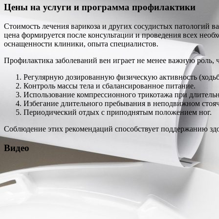
Цены на услуги и программа профилактики
Стоимость лечения варикоза и других сосудистых патологий ва
цена формируется после консультации и проведения всех необх
оснащенности клиники, опыта специалистов.
Профилактика заболеваний вен играет не менее важную роль, 
Регулярную дозированную физическую активность (ходьба
Контроль массы тела и сбалансированное питание.
Использование компрессионного трикотажа при длительн
Избегание длительного пребывания в неподвижном стоя
Периодический отдых с приподнятым положением ног.
Соблюдение этих рекомендаций способствует поддержанию здо
Видео