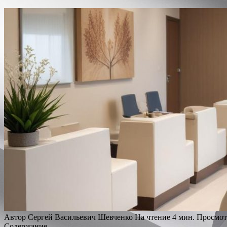
Автор
Сергей Васильевич Шевченко
На чтение
4 мин.
Просмот
Содержание