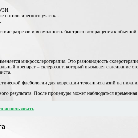
 УЗИ.
е патологического участка.
.
ствие разрезов и возможность быстрого возвращения к обычной 
рименяется микросклеротерапия. Это разновидность склеротерапи
льный препарат – склерозант, который вызывает склеивание сте
листа.
етической флебологии для коррекции телеангиэктазий на нижни
ного результата. После процедуры может наблюдаться временная
го использовать
га