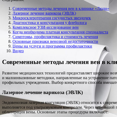
Современные методы лечения вен в клинике «Люди»
Лазерное лечение варикоза (ЭВЛК)
Микросклеротерапия сосудистых звездочек
Диагностика и консультация у флеболога
Комплексное УЗИ-исследование вен
Когда необходима платная консультация специалиста
Симптомы, профилактика и стоимость лечения
Основные признаки венозной недостаточности
Цены на услуги и программа профилактики
Видео
Современные методы лечения вен в кл
Развитие медицинских технологий предоставляет широкие воз
и малоинвазивные методики, направленные на устранение пат
профильных учреждениях. Выбор конкретного способа вмешате
Лазерное лечение варикоза (ЭВЛК)
Эндовенозная лазерная коагуляция (ЭВЛК) относится к совре
выполняется под ультразвуковым контролем. Через небольшой п
облитерация вены. Основные этапы процедуры включают: