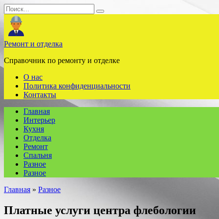
Перейти
Search
к
for:
содержанию
Ремонт и отделка
Справочник по ремонту и отделке
О нас
Политика конфиденциальности
Контакты
Главная
Интерьер
Кухня
Отделка
Ремонт
Спальня
Разное
Разное
Главная
»
Разное
Платные услуги центра флебологии