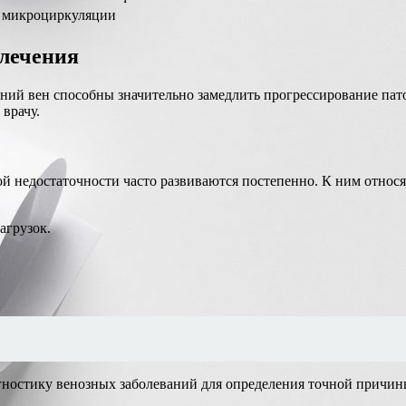
 микроциркуляции
лечения
ний вен способны значительно замедлить прогрессирование пат
врачу.
 недостаточности часто развиваются постепенно. К ним относят
агрузок.
ностику венозных заболеваний для определения точной причины