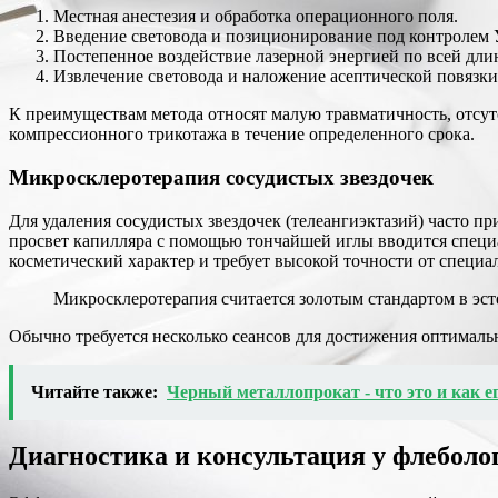
Местная анестезия и обработка операционного поля.
Введение световода и позиционирование под контролем
Постепенное воздействие лазерной энергией по всей длин
Извлечение световода и наложение асептической повязки
К преимуществам метода относят малую травматичность, отсут
компрессионного трикотажа в течение определенного срока.
Микросклеротерапия сосудистых звездочек
Для удаления сосудистых звездочек (телеангиэктазий) часто п
просвет капилляра с помощью тончайшей иглы вводится специа
косметический характер и требует высокой точности от специа
Микросклеротерапия считается золотым стандартом в эст
Обычно требуется несколько сеансов для достижения оптималь
Читайте также:
Черный металлопрокат - что это и как е
Диагностика и консультация у флеболо