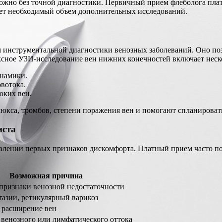
можно без точной диагностики. Первичный прием флеболога пла
яет необходимый объем дополнительных исследований.
 инструментальной диагностики венозных заболеваний. Оно поз
ексное УЗИ-исследование вен нижних конечностей включает неск
инамики.
вотока.
оких вен.
юкса, тромбов, степени поражения вен и помогают спланировать
иста
явлении первых признаков дискомфорта. Платный прием часто по
:
Возможная причина
признаки венозной недостаточности
тазии, ретикулярный варикоз
 расширение вен
венозного или лимфатического оттока