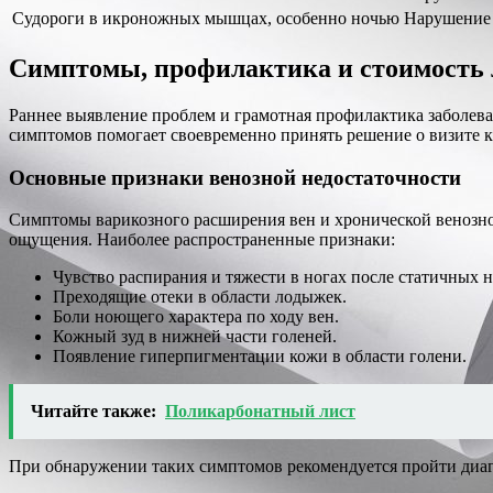
Судороги в икроножных мышцах, особенно ночью
Нарушение
Симптомы, профилактика и стоимость 
Раннее выявление проблем и грамотная профилактика заболева
симптомов помогает своевременно принять решение о визите к 
Основные признаки венозной недостаточности
Симптомы варикозного расширения вен и хронической венозной
ощущения. Наиболее распространенные признаки:
Чувство распирания и тяжести в ногах после статичных н
Преходящие отеки в области лодыжек.
Боли ноющего характера по ходу вен.
Кожный зуд в нижней части голеней.
Появление гиперпигментации кожи в области голени.
Читайте также:
Поликарбонатный лист
При обнаружении таких симптомов рекомендуется пройти диаг