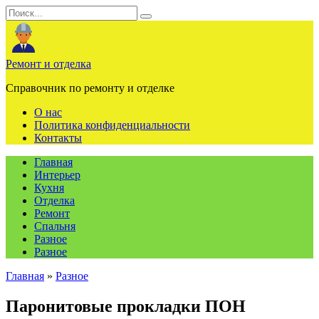
Перейти
Search
к
for:
содержанию
Ремонт и отделка
Справочник по ремонту и отделке
О нас
Политика конфиденциальности
Контакты
Главная
Интерьер
Кухня
Отделка
Ремонт
Спальня
Разное
Разное
Главная
»
Разное
Паронитовые прокладки ПОН