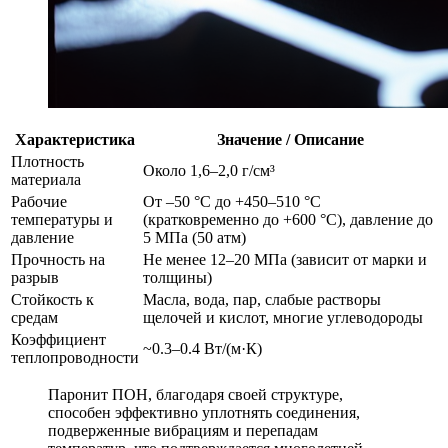
Характеристика
Значение / Описание
Плотность
Около 1,6–2,0 г/см³
материала
Рабочие
От –50 °C до +450–510 °C
температуры и
(кратковременно до +600 °C), давление до
давление
5 МПа (50 атм)
Прочность на
Не менее 12–20 МПа (зависит от марки и
разрыв
толщины)
Стойкость к
Масла, вода, пар, слабые растворы
средам
щелочей и кислот, многие углеводороды
Коэффициент
~0.3–0.4 Вт/(м·К)
теплопроводности
Паронит ПОН, благодаря своей структуре,
способен эффективно уплотнять соединения,
подверженные вибрациям и перепадам