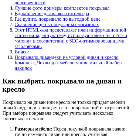
долговечности
Лучшие фото примеры комплектов покрывал
Вдохновение для вашего интерьера
Где купить покрывало по выгодной цене
Сравнение цен в популярных магазинах
Этот HTML-код представляет план информационной
статьи на заданную тему, используя только теги <p> и
<strong> в соответствии с SEO-оптимизированными
заголовками.
Видео:
Покрывало дивандеки на угловой диван и кресло
Комплект, Чехлы для мебели универсальный набор
накидок
Как выбрать покрывало на диван и
кресло
Покрывало на диван или кресло не только придает мебели
новый вид, но и защищает ее от повреждений и загрязнений.
При выборе покрывала следует учитывать несколько
ключевых аспектов:
Размеры мебели:
Перед покупкой покрывала важно
точно измерить диван или кресло, учитывая