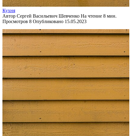
Кухня
Автор
Сергей Васильевич Шевченко
На чтение
8 мин.
Просмотров
8
Опубликовано
15.05.2023