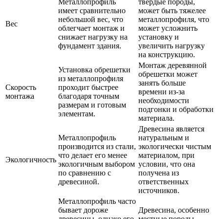
Металлопрофиль
твердые породы,
имеет сравнительно
может быть тяжелее
небольшой вес, что
металлопрофиля, что
Вес
облегчает монтаж и
может усложнить
снижает нагрузку на
установку и
фундамент здания.
увеличить нагрузку
на конструкцию.
Монтаж деревянной
Установка обрешетки
обрешетки может
из металлопрофиля
занять больше
Скорость
проходит быстрее
времени из-за
монтажа
благодаря точным
необходимости
размерам и готовым
подгонки и обработки
элементам.
материала.
Древесина является
Металлопрофиль
натуральным и
производится из стали,
экологически чистым
что делает его менее
материалом, при
Экологичность
экологичным выбором
условии, что она
по сравнению с
получена из
древесиной.
ответственных
источников.
Металлопрофиль часто
бывает дороже
Древесина, особенно
древесины, однако его
местные породы,