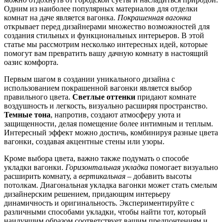
Одним из наиболее популярных материалов для отделки
комнат на даче является вагонка.
Покрашенная вагонка
открывает перед дизайнерами множество возможностей для
создания стильных и функциональных интерьеров. В этой
статье мы рассмотрим несколько интересных идей, которые
помогут вам превратить вашу дачную комнату в настоящий
оазис комфорта.
Первым шагом в создании уникального дизайна с
использованием покрашенной вагонки является выбор
правильного цвета.
Светлые оттенки
придают комнате
воздушность и легкость, визуально расширяя пространство.
Темные тона
, напротив, создают атмосферу уюта и
защищенности, делая помещение более интимным и теплым.
Интересный эффект можно достичь, комбинируя разные цвета
вагонки, создавая акцентные стены или узоры.
Кроме выбора цвета, важно также подумать о способе
укладки вагонки.
Горизонтальная укладка
помогает визуально
расширить комнату, а
вертикальная
– добавить высоты
потолкам. Диагональная укладка вагонки может стать смелым
дизайнерским решением, придающим интерьеру
динамичность и оригинальность. Экспериментируйте с
различными способами укладки, чтобы найти тот, который
наилучшим образом соответствует вашим предпочтениям и