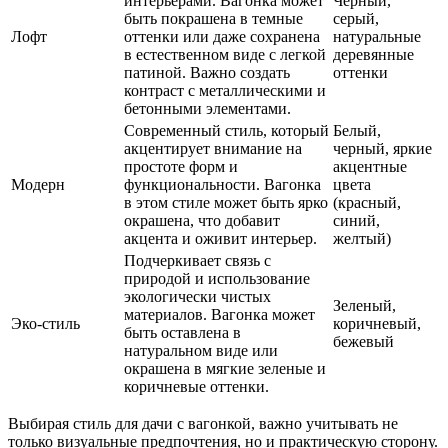
интерьерами. Вагонка может
Черный,
быть покрашена в темные
серый,
Лофт
оттенки или даже сохранена
натуральные
в естественном виде с легкой
деревянные
патиной. Важно создать
оттенки
контраст с металлическими и
бетонными элементами.
Современный стиль, который
Белый,
акцентирует внимание на
черный, яркие
простоте форм и
акцентные
Модерн
функциональности. Вагонка
цвета
в этом стиле может быть ярко
(красный,
окрашена, что добавит
синий,
акцента и оживит интерьер.
желтый)
Подчеркивает связь с
природой и использование
экологически чистых
Зеленый,
материалов. Вагонка может
Эко-стиль
коричневый,
быть оставлена в
бежевый
натуральном виде или
окрашена в мягкие зеленые и
коричневые оттенки.
Выбирая стиль для дачи с вагонкой, важно учитывать не
только визуальные предпочтения, но и практическую сторону.