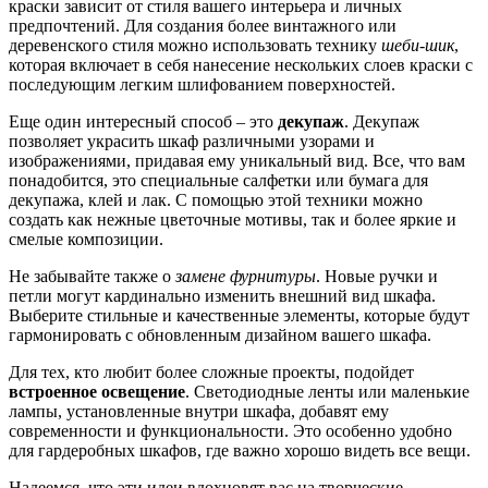
краски зависит от стиля вашего интерьера и личных
предпочтений. Для создания более винтажного или
деревенского стиля можно использовать технику
шеби-шик
,
которая включает в себя нанесение нескольких слоев краски с
последующим легким шлифованием поверхностей.
Еще один интересный способ – это
декупаж
. Декупаж
позволяет украсить шкаф различными узорами и
изображениями, придавая ему уникальный вид. Все, что вам
понадобится, это специальные салфетки или бумага для
декупажа, клей и лак. С помощью этой техники можно
создать как нежные цветочные мотивы, так и более яркие и
смелые композиции.
Не забывайте также о
замене фурнитуры
. Новые ручки и
петли могут кардинально изменить внешний вид шкафа.
Выберите стильные и качественные элементы, которые будут
гармонировать с обновленным дизайном вашего шкафа.
Для тех, кто любит более сложные проекты, подойдет
встроенное освещение
. Светодиодные ленты или маленькие
лампы, установленные внутри шкафа, добавят ему
современности и функциональности. Это особенно удобно
для гардеробных шкафов, где важно хорошо видеть все вещи.
Надеемся, что эти идеи вдохновят вас на творческие