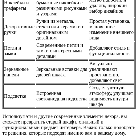
Наклейки и
бумажные наклейки с
удалять, широкий
трафареты
различными рисунками
выбор дизайнов
и узорами
Ручки из металла,
Простая установка,
Декоративные
стекла или керамики с
мгновенное
ручки
оригинальным
изменение внешнего
дизайном
вида
Современные петли и
Петли и
Добавляют стиль и
замки с интересными
замки
функциональность
деталями
Визуально
Зеркальные
Зеркальные вставки для
увеличивают
панели
дверей шкафа
пространство,
добавляют свет
Создает уютную
Встроенная
атмосферу, улучшает
Подсветка
светодиодная подсветка
видимость внутри
шкафа
Используя эти и другие современные элементы декора, вы
сможете превратить старый шкаф в стильный и
функциональный предмет интерьера. Важно только подобрать
те решения, которые подходят именно вам и вашему дому.