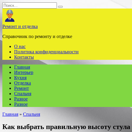
Перейти
Search
к
for:
содержанию
Ремонт и отделка
Справочник по ремонту и отделке
О нас
Политика конфиденциальности
Контакты
Главная
Интерьер
Кухня
Отделка
Ремонт
Спальня
Разное
Разное
Главная
»
Спальня
Как выбрать правильную высоту стула