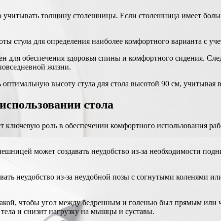
 учитывать толщину столешницы. Если столешница имеет боль
оты стула для определения наиболее комфортного варианта с у
жен для обеспечения здоровья спины и комфортного сидения. С
повседневной жизни.
 оптимальную высоту стула для стола высотой 90 см, учитывая
использовании стола
ет ключевую роль в обеспечении комфортного использования раб
ешницей может создавать неудобство из-за необходимости подн
ать неудобство из-за неудобной позы с согнутыми коленями ил
акой, чтобы угол между бедренным и голенью был прямым или чу
 тела и снизит нагрузку на мышцы и суставы.