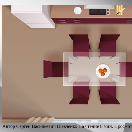
Автор
Сергей Васильевич Шевченко
На чтение
8 мин.
Просмот