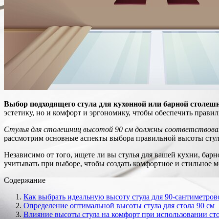
Выбор подходящего стула для кухонной или барной столешн
эстетику, но и комфорт и эргономику, чтобы обеспечить прави
Стулья для столешниц высотой 90 см должны соответствовать
рассмотрим основные аспекты выбора правильной высоты стул
Независимо от того, ищете ли вы стулья для вашей кухни, барн
учитывать при выборе, чтобы создать комфортное и стильное м
Содержание
Как выбрать идеальную высоту стула для 90-сантиметро
Определение оптимальной высоты стула для стола 90 см
Влияние высоты стула на комфорт при использовании ст