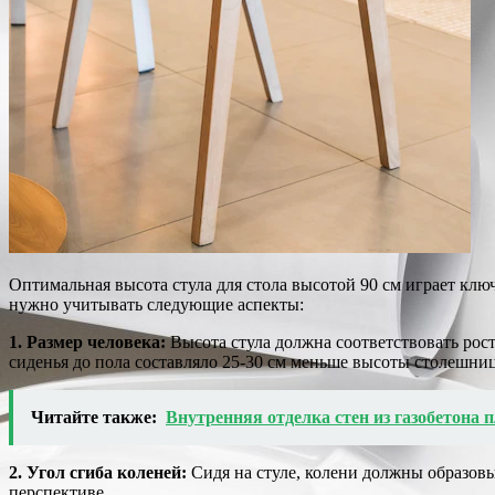
Оптимальная высота стула для стола высотой 90 см играет кл
нужно учитывать следующие аспекты:
1. Размер человека:
Высота стула должна соответствовать рос
сиденья до пола составляло 25-30 см меньше высоты столешни
Читайте также:
Внутренняя отделка стен из газобетона
2. Угол сгиба коленей:
Сидя на стуле, колени должны образовы
перспективе.