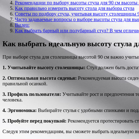
Рекомендации по выбору высоты стула для 90 см высот
Как правильно измерить высоту стола для выбора стула
Советы по подбору стула, учитывая высоту столешницы 
Часто задаваемые вопросы о выборе высоты стула для в
Видео:
Как выбрать барный или полубарный стул? В чем отличи
Как выбрать идеальную высоту стула 
При выборе стула для столешницы высотой 90 см важно учитыв
1. Учитывайте высоту столешницы:
Стул должен быть достат
2. Оптимальная высота сиденья:
Рекомендуемая высота сидень
правильной осанкой.
3. Профиль пользователя:
Учитывайте рост и предпочтения те
человека.
4. Эргономика:
Выбирайте стулья с удобными спинками и подл
5. Пробуйте перед покупкой:
Рекомендуется протестировать ст
Следуя этим рекомендациям, вы сможете выбрать идеальную вы