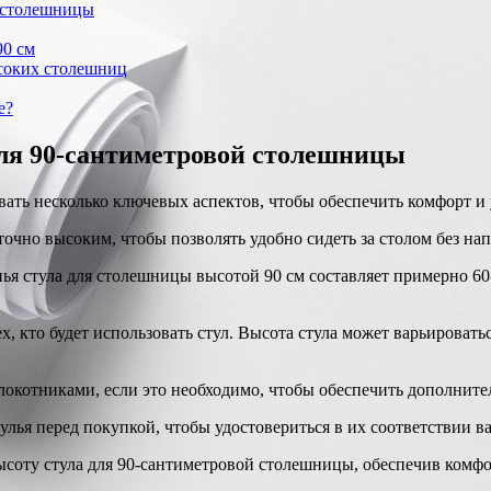
ы столешницы
90 см
ысоких столешниц
е?
для 90-сантиметровой столешницы
ать несколько ключевых аспектов, чтобы обеспечить комфорт и 
очно высоким, чтобы позволять удобно сидеть за столом без на
я стула для столешницы высотой 90 см составляет примерно 60-6
х, кто будет использовать стул. Высота стула может варьироват
окотниками, если это необходимо, чтобы обеспечить дополните
улья перед покупкой, чтобы удостовериться в их соответствии
соту стула для 90-сантиметровой столешницы, обеспечив комфор