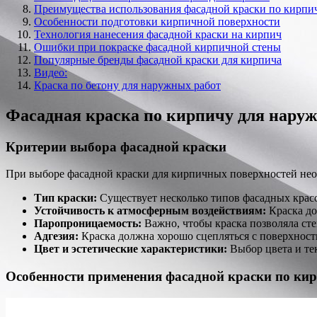
Преимущества использования фасадной краски по кирпи
Особенности подготовки кирпичной поверхности
Технология нанесения фасадной краски на кирпич
Ошибки при покраске фасадной кирпичной стены
Популярные бренды фасадной краски для кирпича
Видео:
Краска по бетону для наружных работ
Фасадная краска по кирпичу для наруж
Критерии выбора фасадной краски
При выборе фасадной краски для кирпичных поверхностей не
Тип краски:
Существует несколько типов фасадных красо
Устойчивость к атмосферным воздействиям:
Краска до
Паропроницаемость:
Важно, чтобы краска позволяла ст
Адгезия:
Краска должна хорошо сцепляться с поверхност
Цвет и эстетические характеристики:
Выбор цвета и тек
Особенности применения фасадной краски по ки