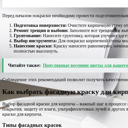
Перед началом покраски необходимо провести подготовительн
Подготовка поверхности:
Очистите кирпичную стену от 
Ремонт трещин и выбоин:
Заполните все трещины и выб
Грунтование:
Нанесите грунтовку, которая улучшит адг
Выбор инструмента:
Для покраски кирпичной стены мож
Нанесение краски:
Краску наносите равномерно, начиная
полностью высохнуть.
Читайте также:
Популярные весенние цветы для вашего
Соблюдение этих рекомендаций позволит получить качественно
Как выбрать фасадную краску для кир
Выбор фасадной краски для кирпича – важный шаг в процессе 
покрытия, защиту от влаги, ультрафиолетовых лучей и других
краски для кирпича.
Типы фасадных красок