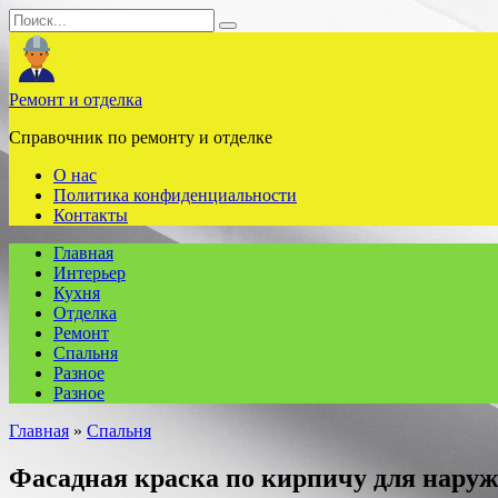
Перейти
Search
к
for:
содержанию
Ремонт и отделка
Справочник по ремонту и отделке
О нас
Политика конфиденциальности
Контакты
Главная
Интерьер
Кухня
Отделка
Ремонт
Спальня
Разное
Разное
Главная
»
Спальня
Фасадная краска по кирпичу для наруж