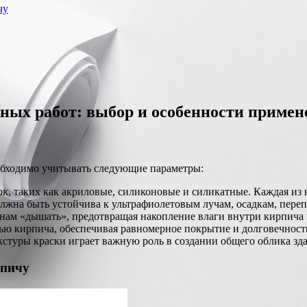
чу
ных работ: выбор и особенности примен
обходимо учитывать следующие параметры:
к, таких как акриловые, силиконовые и силикатные. Каждая из 
лжна быть устойчива к ультрафиолетовым лучам, осадкам, пере
енам «дышать», предотвращая накопление влаги внутри кирпича 
ью кирпича, обеспечивая равномерное покрытие и долговечност
стуры краски играет важную роль в создании общего облика зд
рпичу