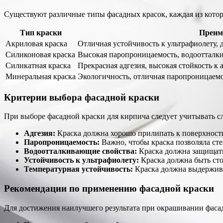
Существуют различные типы фасадных красок, каждая из кото
Тип краски
Преим
Акриловая краска
Отличная устойчивость к ультрафиолету,
Силиконовая краска
Высокая паропроницаемость, водоотталки
Силикатная краска
Прекрасная адгезия, высокая стойкость к
Минеральная краска
Экологичность, отличная паропроницаем
Критерии выбора фасадной краски
При выборе фасадной краски для кирпича следует учитывать 
Адгезия:
Краска должна хорошо прилипать к поверхности
Паропроницаемость:
Важно, чтобы краска позволяла ст
Водоотталкивающие свойства:
Краска должна защищать
Устойчивость к ультрафиолету:
Краска должна быть сто
Температурная устойчивость:
Краска должна выдерживат
Рекомендации по применению фасадной краски
Для достижения наилучшего результата при окрашивании фаса