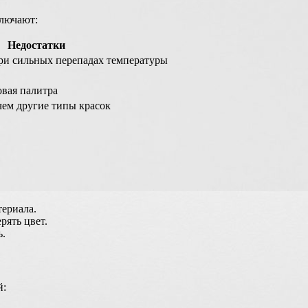
ключают:
Недостатки
ри сильных перепадах температуры
вая палитра
чем другие типы красок
ериала.
рять цвет.
ь.
й: