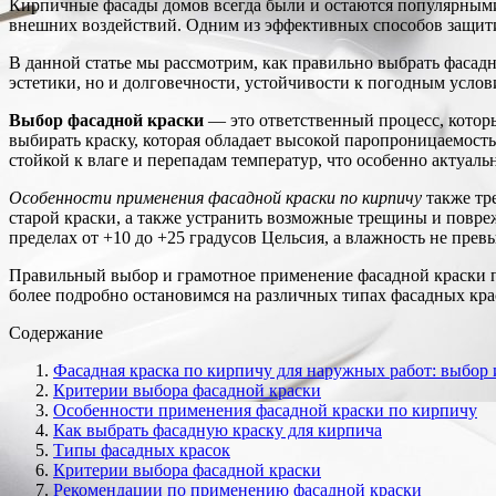
Кирпичные фасады домов всегда были и остаются популярными 
внешних воздействий. Одним из эффективных способов защити
В данной статье мы рассмотрим, как правильно выбрать фасадн
эстетики, но и долговечности, устойчивости к погодным услов
Выбор фасадной краски
— это ответственный процесс, которы
выбирать краску, которая обладает высокой паропроницаемост
стойкой к влаге и перепадам температур, что особенно актуаль
Особенности применения фасадной краски по кирпичу
также тре
старой краски, а также устранить возможные трещины и повре
пределах от +10 до +25 градусов Цельсия, а влажность не прев
Правильный выбор и грамотное применение фасадной краски п
более подробно остановимся на различных типах фасадных крас
Содержание
Фасадная краска по кирпичу для наружных работ: выбор
Критерии выбора фасадной краски
Особенности применения фасадной краски по кирпичу
Как выбрать фасадную краску для кирпича
Типы фасадных красок
Критерии выбора фасадной краски
Рекомендации по применению фасадной краски