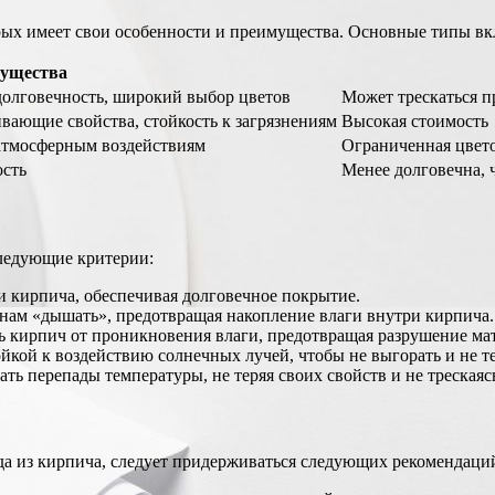
рых имеет свои особенности и преимущества. Основные типы в
ущества
 долговечность, широкий выбор цветов
Может трескаться п
вающие свойства, стойкость к загрязнениям
Высокая стоимость
 атмосферным воздействиям
Ограниченная цвето
ость
Менее долговечна, 
следующие критерии:
 кирпича, обеспечивая долговечное покрытие.
енам «дышать», предотвращая накопление влаги внутри кирпича.
 кирпич от проникновения влаги, предотвращая разрушение мат
йкой к воздействию солнечных лучей, чтобы не выгорать и не те
ь перепады температуры, не теряя своих свойств и не трескаяс
да из кирпича, следует придерживаться следующих рекомендаци