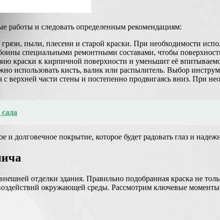
ые работы и следовать определенным рекомендациям:
грязи, пыли, плесени и старой краски. При необходимости испо
оины специальными ремонтными составами, чтобы поверхность
езию краски к кирпичной поверхности и уменьшит её впитываемо
но использовать кисть, валик или распылитель. Выбор инструм
 с верхней части стены и постепенно продвигаясь вниз. При не
 сада
е и долговечное покрытие, которое будет радовать глаз и наде
пича
внешней отделки здания. Правильно подобранная краска не толь
 воздействий окружающей среды. Рассмотрим ключевые моменты,