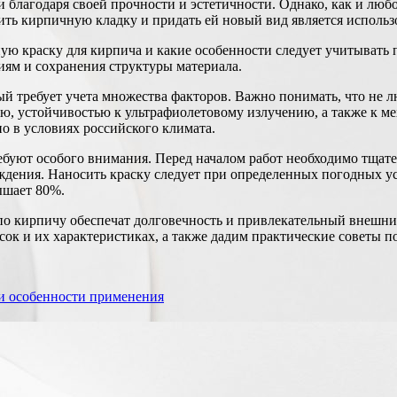
благодаря своей прочности и эстетичности. Однако, как и любо
ть кирпичную кладку и придать ей новый вид является использ
ую краску для кирпича и какие особенности следует учитывать 
иям и сохранения структуры материала.
й требует учета множества факторов. Важно понимать, что не 
ью, устойчивостью к ультрафиолетовому излучению, а также к 
но в условиях российского климата.
буют особого внимания. Перед началом работ необходимо тщател
ждения. Наносить краску следует при определенных погодных ус
ышает 80%.
о кирпичу обеспечат долговечность и привлекательный внешний
ок и их характеристиках, а также дадим практические советы п
 и особенности применения