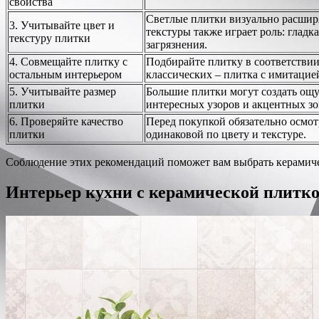
свойства
Светлые плитки визуально расширя
3. Учитывайте цвет и
текстуры также играет роль: гладк
текстуру плитки
загрязнения.
4. Совмещайте плитку с
Подбирайте плитку в соответстви
остальным интерьером
классических – плитка с имитацие
5. Учитывайте размер
Большие плитки могут создать ощу
плитки
интересных узоров и акцентных зо
6. Проверяйте качество
Перед покупкой обязательно осмот
плитки
одинаковой по цвету и текстуре.
Соблюдение этих рекомендаций поможет вам выбрать керамичес
Интерьер кухни с керамической плитк