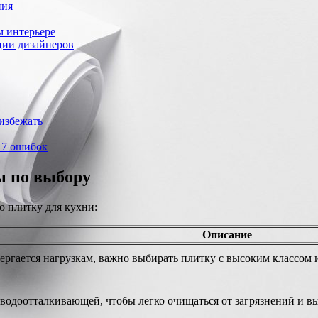
ния
м интерьере
ции дизайнеров
избежать
м 7 ошибок
ы по выбору
ю плитку для кухни:
Описание
вергается нагрузкам, важно выбирать плитку с высоким классом
водоотталкивающей, чтобы легко очищаться от загрязнений и вы