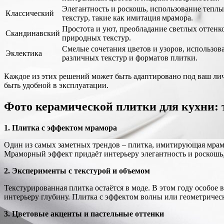
Элегантность и роскошь, использование теплы
Классический
текстур, такие как имитация мрамора.
Простота и уют, преобладание светлых оттенк
Скандинавский
природных текстур.
Смелые сочетания цветов и узоров, использов
Эклектика
различных текстур и форматов плитки.
Каждое из этих решений может быть адаптировано под ваш личн
быть удобной в эксплуатации.
Фото керамической плитки для кухни: 
1. Плитка с эффектом мрамора
Один из самых заметных трендов – плитка, имитирующая мрамо
Мраморный эффект придаёт интерьеру элегантность и роскошь,
2. Эксперименты с текстурой и объемом
Текстурированная плитка остаётся в моде. В этом году особо
интерьеру глубину. Плитка с эффектом волны или геометрическ
3. Цветовые акценты и пастельные оттенки