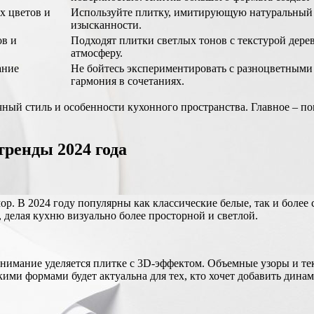
х цветов и
Используйте плитку, имитирующую натуральный к
изысканности.
ов и
Подходят плитки светлых тонов с текстурой дере
атмосферу.
ание
Не бойтесь экспериментировать с разноцветными
гармония в сочетаниях.
ый стиль и особенности кухонного пространства. Главное – пом
тренды 2024 года
р. В 2024 году популярны как классические белые, так и боле
 делая кухню визуально более просторной и светлой.
е внимание уделяется плитке с 3D-эффектом. Объемные узоры и 
ими формами будет актуальна для тех, кто хочет добавить дина