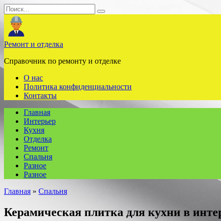
Перейти
Search
к
for:
содержанию
Ремонт и отделка
Справочник по ремонту и отделке
О нас
Политика конфиденциальности
Контакты
Главная
Интерьер
Кухня
Отделка
Ремонт
Спальня
Разное
Разное
Главная
»
Спальня
Керамическая плитка для кухни в инте