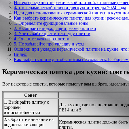
Интерьер кухни с керамической плиткой: стильные реше
Фото керамической плитки для кухни: тренды 2024 года
Идеи для использования керамической плитки в кухонно
Как выбрать керамическую плитку для кухни: рекоменда
1. Определите функциональные зоны
2. Выбирайте подходящий размер плитки
3. Учитывайте цвет и текстуру плитки
4. Оцените качество плитки
5. Не забывайте про укладку и уход
Ошибки при укладке керамической плитки на кухне: что 
Видео:
Как выбрать плитку, чтобы потом не сожалеть. Разбирае
Керамическая плитка для кухни: совет
Вот некоторые советы, которые помогут вам выбрать идеальну
Совет
1. Выбирайте плитку с
Для кухни, где пол постоянно под
хорошей
PEI 4 или 5.
износостойкостью
2. Обратите внимание на
Керамическая плитка должна быть 
водоотталкивающие
плиты.