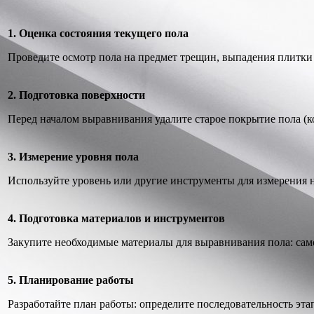
1. Оценка состояния текущего пола
Проведите осмотр пола на предмет трещин, выпадения плитки
2. Подготовка поверхности
Перед началом выравнивания удалите старое покрытие пола (к
3. Измерение уровня пола
Используйте уровень или другие инструменты для измерения 
4. Подготовка материалов и инструментов
Закупите необходимые материалы для выравнивания пола: само
5. Планирование работы
Разработайте план работы: определите последовательность эт