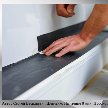
Автор
Сергей Васильевич Шевченко
На чтение
8 мин.
Просмот