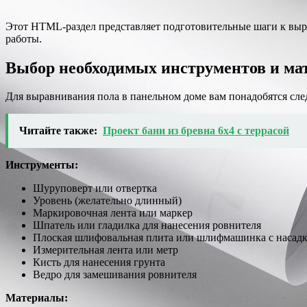
Этот HTML-раздел представляет подготовительные шаги к выр
работы.
Выбор необходимых инструментов и ма
Для выравнивания пола в панельном доме вам понадобятся сл
Читайте также:
Проект бани из бревна 6х4 с террасой
Инструменты:
Шуруповерт или отвертка
Уровень (желательно длинный)
Маркировочная лента или маркер
Шпатель или гладилка для нанесения ровнителя
Плоская шлифовальная плита или шлифмашинка с насадк
Измерительная лента или метр
Кисть для нанесения грунта
Ведро для замешивания ровнителя
Материалы: