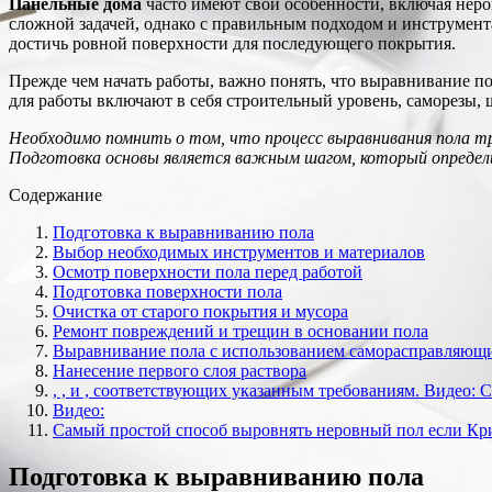
Панельные дома
часто имеют свои особенности, включая неро
сложной задачей, однако с правильным подходом и инструмен
достичь ровной поверхности для последующего покрытия.
Прежде чем начать работы, важно понять, что выравнивание п
для работы включают в себя строительный уровень, саморезы,
Необходимо помнить о том, что процесс выравнивания пола т
Подготовка основы является важным шагом, который определит
Содержание
Подготовка к выравниванию пола
Выбор необходимых инструментов и материалов
Осмотр поверхности пола перед работой
Подготовка поверхности пола
Очистка от старого покрытия и мусора
Ремонт повреждений и трещин в основании пола
Выравнивание пола с использованием саморасправляющи
Нанесение первого слоя раствора
, , и , соответствующих указанным требованиям. Видео:
Видео:
Самый простой способ выровнять неровный пол если Кри
Подготовка к выравниванию пола