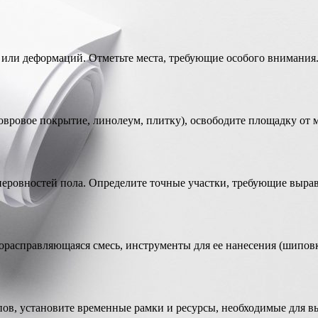
 или деформаций. Отметьте места, требующие особого внимания
овровое покрытие, линолеум, плитку), освободите площадку от 
неровностей пола. Определите точные участки, требующие выра
расправляющаяся смесь, инструменты для ее нанесения (шиповк
апов, установите временные рамки и ресурсы, необходимые для в