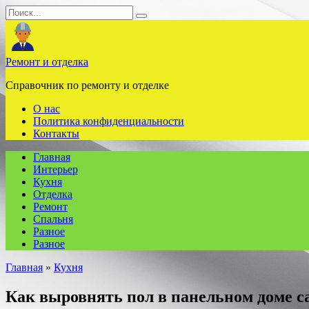
Перейти
Search
к
for:
содержанию
Ремонт и отделка
Справочник по ремонту и отделке
О нас
Политика конфиденциальности
Контакты
Главная
Интерьер
Кухня
Отделка
Ремонт
Спальня
Разное
Разное
Главная
»
Кухня
Как выровнять пол в панельном доме с