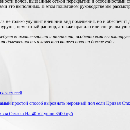
вности полов, вызванные сеткой перекрытий и особенностями с
тами это выполнимо. В этом пошаговом руководстве мы рассмот
ола не только улучшит внешний вид помещения, но и обеспечит
 шурупы, цементный раствор, а также правило или специальную 
ребует внимательности и точности, особенно если вы планиру
 долговечность и качество вашего пола на долгие годы.
хся смесей
 Самый простой способ выровнять неровный пол если Кривая Стя
вая Стяжка На 40 м2 ушло 3500 руб