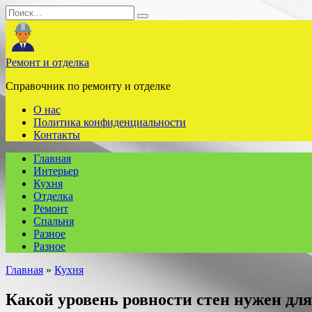
Перейти
Search
к
for:
содержанию
Ремонт и отделка
Справочник по ремонту и отделке
О нас
Политика конфиденциальности
Контакты
Главная
Интерьер
Кухня
Отделка
Ремонт
Спальня
Разное
Разное
Главная
»
Кухня
Какой уровень ровности стен нужен дл