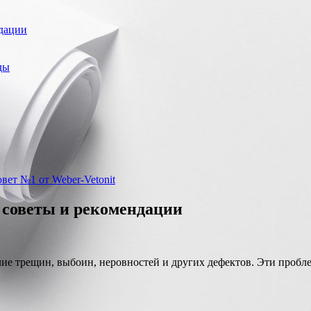
ндации
ды
ет №1 от Weber-Vetonit
: советы и рекомендации
чие трещин, выбоин, неровностей и других дефектов. Эти пробл