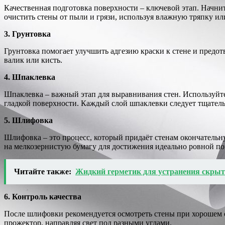
Качественная подготовка поверхности – ключевой этап. Начни
очистить стены от пыли и грязи, используя влажную тряпку или
3. Грунтовка
Грунтовка помогает улучшить адгезию краски к стене и предот
валик или кисть.
4. Шпаклевка
Шпаклевка – важный этап для выравнивания стен. Используйт
гладкой поверхности. Каждый слой шпаклевки следует тщател
5. Шлифовка
Шлифовка – это процесс, который придаёт стенам окончательн
на мелкозернистую бумагу для достижения идеально ровной пов
Читайте также:
Жидкий герметик для устранения скрыт
6. Контроль качества
После шлифовки рекомендуется осмотреть стены при хорошем 
прожектор, направляя свет под разными углами.