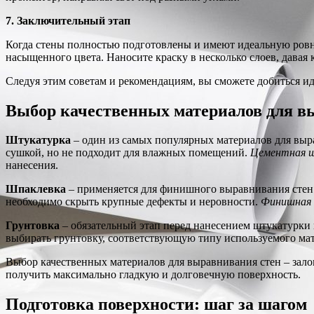
7. Заключительный этап
Когда стены полностью подготовлены и имеют идеальную ровно
насыщенного цвета. Наносите краску в несколько слоев, дава
Следуя этим советам и рекомендациям, вы сможете добиться ид
Выбор качественных материалов для 
Штукатурка
– один из самых популярных материалов для выр
сушкой, но не подходит для влажных помещений.
Цементная 
нанесения.
Шпаклевка
– применяется для финишного выравнивания стен
необходимо скрыть крупные дефекты и неровности.
Финишная 
Грунтовка
– обязательный этап перед нанесением штукатурки 
выбирать грунтовку, соответствующую типу используемого ма
Выбор качественных материалов для выравнивания стен – залог
получить максимально гладкую и долговечную поверхность.
Подготовка поверхности: шаг за шагом