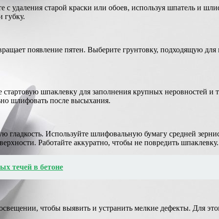
те с удаления старой краски или обоев, используя шпатель и ш
 губку.
вращает появление пятен. Выберите грунтовку, подходящую для 
е стартовую шпаклевку для заполнения крупных неровностей и 
ьно шлифовать после высыхания.
ую гладкость. Используйте шлифовальную бумагу средней зернис
ерхности. Работайте аккуратно, чтобы не повредить шпаклевку.
ых течей в бетоне
освещении, чтобы выявить и устранить мелкие дефекты. Для это