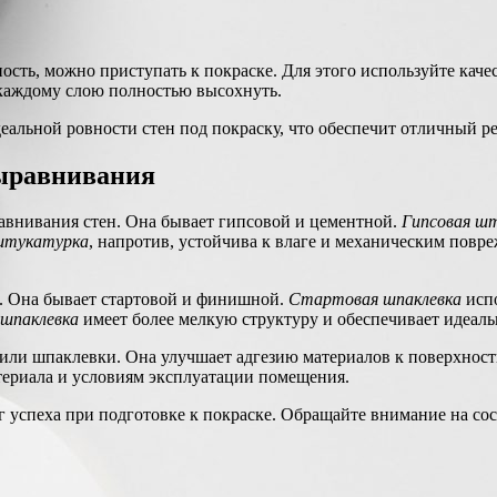
сть, можно приступать к покраске. Для этого используйте каче
я каждому слою полностью высохнуть.
еальной ровности стен под покраску, что обеспечит отличный ре
выравнивания
авнивания стен. Она бывает гипсовой и цементной.
Гипсовая ш
штукатурка
, напротив, устойчива к влаге и механическим повр
. Она бывает стартовой и финишной.
Стартовая шпаклевка
испо
шпаклевка
имеет более мелкую структуру и обеспечивает идеаль
или шпаклевки. Она улучшает адгезию материалов к поверхност
териала и условиям эксплуатации помещения.
 успеха при подготовке к покраске. Обращайте внимание на сос