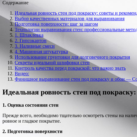
Содержание
Идеальная ровность стен под покраску: советы и рекоме
Выбор качественных материалов для выравнивания
Подготовка поверхности: шаг за шагом
Технологии выравнивания стен: профессиональные мето
1. Шпаклевка
2. Гипсокартон
3. Наливные смеси
4. Машинная штукатурка
Использование грунтовки для долговечного покрытия
Секреты идеальной шлифовки стен
Контроль качества перед покраской: что важно знать
Видео:
Финишное выравнивание стен под покраску и обои — Сов
Идеальная ровность стен под покраску
1. Оценка состояния стен
Прежде всего, необходимо тщательно осмотреть стены на нали
ровное и гладкое покрытие.
2. Подготовка поверхности