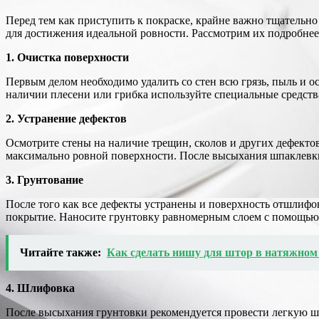
Перед тем как приступить к покраске, крайне важно тщательн
для достижения идеальной ровности. Рассмотрим их подробнее
1. Очистка поверхности
Первым делом необходимо удалить со стен всю грязь, пыль и 
наличии плесени или грибка используйте специальные средства
2. Устранение дефектов
Осмотрите стены на наличие трещин, сколов и других дефектов
максимально ровной поверхности. После высыхания шпаклевк
3. Грунтование
После того как все дефекты устранены и поверхность отшлифо
покрытие. Наносите грунтовку равномерным слоем с помощью 
Читайте также:
Как сделать нишу для штор в натяжном
4. Шлифовка
После высыхания грунтовки рекомендуется провести легкую шл