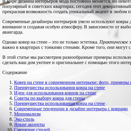
В мире дизайна интерьеров мода постоянно меняется, но некот
популярный в советских квартирах, сегодня этот декоративный 
прекрасная возможность создать уникальный акцент в любом 
Современные дизайнеры интерьеров умело используют ковры д
внимание и создавая особую атмосферу. В зависимости от выбор
авангарда.
Однако ковер на стене – это не только эстетика.
Практическое з
важно в квартирах с тонкими стенами. Кроме того, они могут 
В этой статье мы рассмотрим разнообразные примеры использо
сделать ваш дом уютнее и оригинальнее с помощью этого инте
Содержание
Ковер на стене в современном интерьере: фото, примеры 
Преимущества использования ковра на стене
Идеи для использования ковров на стене
Советы по выбору ковра для стены
Преимущества использования ковра на стене
Современные тенденции в дизайне интерьера с коврами
Минимализм
Эко-стиль
Яркие акценты
Смешение стилей