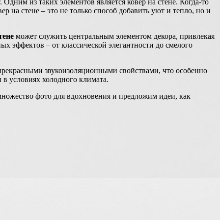
Одним из таких элементов является ковер на стене. Когда-то
 на стене – это не только способ добавить уют и тепло, но и
тене
может служить центральным элементом декора, привлекая
ных эффектов – от классической элегантности до смелого
 прекрасными звукоизоляционными свойствами, что особенно
 в условиях холодного климата.
множество фото для вдохновения и предложим идеи, как