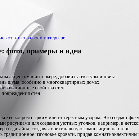
 от этого в своем интерьере
е: фото, примеры и идеи
ким акцентом в интерьере, добавить текстуры и цвета.
ень шума, особенно в многоквартирных домах.
оизоляционные свойства стен.
 повреждения стен.
ьте её ковром с ярким или интересным узором. Это создаст фоку
ми рисунками для создания уютных уголков, например, в детско
ера и дизайна, создавая оригинальную композицию на стене.
ь традиционное изголовье кровати, придав комнате эклектичны