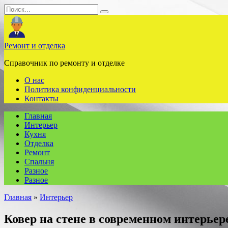
Перейти
Search
к
for:
содержанию
Ремонт и отделка
Справочник по ремонту и отделке
О нас
Политика конфиденциальности
Контакты
Главная
Интерьер
Кухня
Отделка
Ремонт
Спальня
Разное
Разное
Главная
»
Интерьер
Ковер на стене в современном интерьер