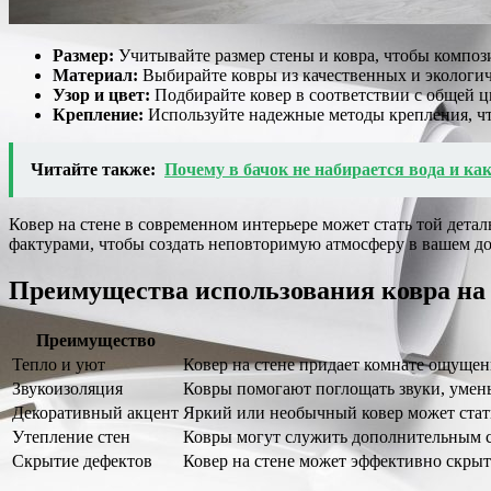
Размер:
Учитывайте размер стены и ковра, чтобы композ
Материал:
Выбирайте ковры из качественных и экологи
Узор и цвет:
Подбирайте ковер в соответствии с общей ц
Крепление:
Используйте надежные методы крепления, что
Читайте также:
Почему в бачок не набирается вода и ка
Ковер на стене в современном интерьере может стать той дет
фактурами, чтобы создать неповторимую атмосферу в вашем до
Преимущества использования ковра на 
Преимущество
Тепло и уют
Ковер на стене придает комнате ощущен
Звукоизоляция
Ковры помогают поглощать звуки, умень
Декоративный акцент
Яркий или необычный ковер может стат
Утепление стен
Ковры могут служить дополнительным сл
Скрытие дефектов
Ковер на стене может эффективно скрыт