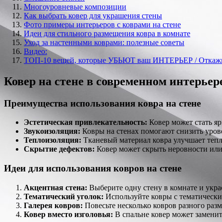
Многоуровневые композиции
Как выбрать ковер для украшения стены
Фото примеры интерьеров с коврами на стене
Идеи для стильного размещения ковра в комнате
Уход за настенными коврами: полезные советы
Видео:
ТОП-10 вещей, которые УБЬЮТ ваш ИНТЕРЬЕР / Откажись
Ковер на стене в современном интерьер
Преимущества использования ковра на стене
Эстетическая привлекательность:
Ковер может стать яр
Звукоизоляция:
Ковры на стенах помогают снизить уров
Теплоизоляция:
Тканевый материал ковра улучшает тепл
Скрытие дефектов:
Ковер может скрыть неровности или
Идеи для использования ковров на стене
Акцентная стена:
Выберите одну стену в комнате и украс
Тематический уголок:
Используйте ковры с тематически
Галерея ковров:
Повесьте несколько ковров разного разм
Ковер вместо изголовья:
В спальне ковер может заменит