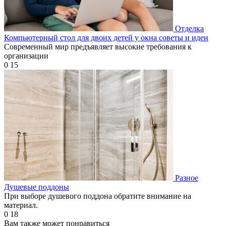
Отделка
Компьютерный стол для двоих детей у окна советы и идеи
Современный мир предъявляет высокие требования к
организации
0
15
Разное
Душевые поддоны
При выборе душевого поддона обратите внимание на
материал.
0
18
Вам также может понравиться