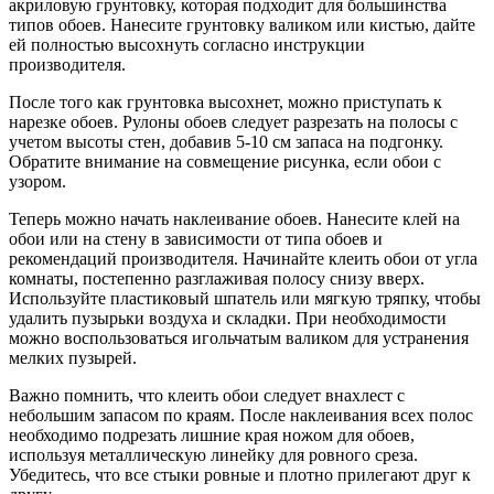
акриловую грунтовку, которая подходит для большинства
типов обоев. Нанесите грунтовку валиком или кистью, дайте
ей полностью высохнуть согласно инструкции
производителя.
После того как грунтовка высохнет, можно приступать к
нарезке обоев. Рулоны обоев следует разрезать на полосы с
учетом высоты стен, добавив 5-10 см запаса на подгонку.
Обратите внимание на совмещение рисунка, если обои с
узором.
Теперь можно начать наклеивание обоев. Нанесите клей на
обои или на стену в зависимости от типа обоев и
рекомендаций производителя. Начинайте клеить обои от угла
комнаты, постепенно разглаживая полосу снизу вверх.
Используйте пластиковый шпатель или мягкую тряпку, чтобы
удалить пузырьки воздуха и складки. При необходимости
можно воспользоваться игольчатым валиком для устранения
мелких пузырей.
Важно помнить, что клеить обои следует внахлест с
небольшим запасом по краям. После наклеивания всех полос
необходимо подрезать лишние края ножом для обоев,
используя металлическую линейку для ровного среза.
Убедитесь, что все стыки ровные и плотно прилегают друг к