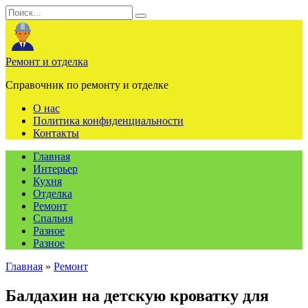
Перейти
Search
к
for:
содержанию
Ремонт и отделка
Справочник по ремонту и отделке
О нас
Политика конфиденциальности
Контакты
Главная
Интерьер
Кухня
Отделка
Ремонт
Спальня
Разное
Разное
Главная
»
Ремонт
Балдахин на детскую кроватку для