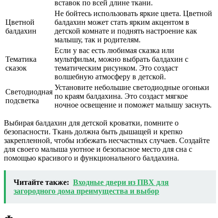
вставок по всей длине ткани.
Не бойтесь использовать яркие цвета. Цветной
Цветной
балдахин может стать ярким акцентом в
балдахин
детской комнате и поднять настроение как
малышу, так и родителям.
Если у вас есть любимая сказка или
Тематика
мультфильм, можно выбрать балдахин с
сказок
тематическим рисунком. Это создаст
волшебную атмосферу в детской.
Установите небольшие светодиодные огоньки
Светодиодная
по краям балдахина. Это создаст мягкое
подсветка
ночное освещение и поможет малышу заснуть.
Выбирая балдахин для детской кроватки, помните о
безопасности. Ткань должна быть дышащей и крепко
закрепленной, чтобы избежать несчастных случаев. Создайте
для своего малыша уютное и безопасное место для сна с
помощью красивого и функционального балдахина.
Читайте также:
Входные двери из ПВХ для
загородного дома преимущества и выбор