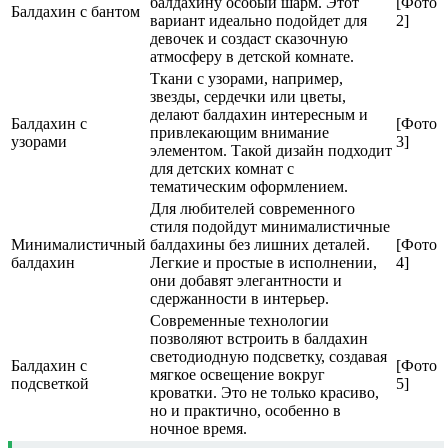
балдахину особый шарм. Этот
[Фото
Балдахин с бантом
вариант идеально подойдет для
2]
девочек и создаст сказочную
атмосферу в детской комнате.
Ткани с узорами, например,
звезды, сердечки или цветы,
делают балдахин интересным и
Балдахин с
[Фото
привлекающим внимание
узорами
3]
элементом. Такой дизайн подходит
для детских комнат с
тематическим оформлением.
Для любителей современного
стиля подойдут минималистичные
Минималистичный
балдахины без лишних деталей.
[Фото
балдахин
Легкие и простые в исполнении,
4]
они добавят элегантности и
сдержанности в интерьер.
Современные технологии
позволяют встроить в балдахин
светодиодную подсветку, создавая
Балдахин с
[Фото
мягкое освещение вокруг
подсветкой
5]
кроватки. Это не только красиво,
но и практично, особенно в
ночное время.