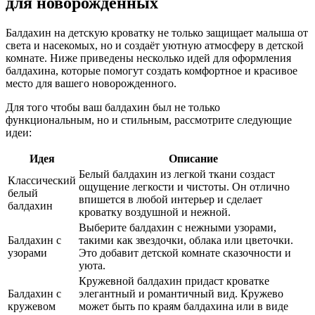
для новорожденных
Балдахин на детскую кроватку не только защищает малыша от
света и насекомых, но и создаёт уютную атмосферу в детской
комнате. Ниже приведены несколько идей для оформления
балдахина, которые помогут создать комфортное и красивое
место для вашего новорожденного.
Для того чтобы ваш балдахин был не только
функциональным, но и стильным, рассмотрите следующие
идеи:
Идея
Описание
Белый балдахин из легкой ткани создаст
Классический
ощущение легкости и чистоты. Он отлично
белый
впишется в любой интерьер и сделает
балдахин
кроватку воздушной и нежной.
Выберите балдахин с нежными узорами,
Балдахин с
такими как звездочки, облака или цветочки.
узорами
Это добавит детской комнате сказочности и
уюта.
Кружевной балдахин придаст кроватке
Балдахин с
элегантный и романтичный вид. Кружево
кружевом
может быть по краям балдахина или в виде