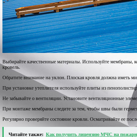
Выбирайте качественные материалы. Используйте мембраны, к
кровель.
Обратите внимание на уклон. Плоская кровля должна иметь ми
При установке утеплителя используйте плиты из пенополистиро
Не забывайте о вентиляции. Установите вентиляционные элеме
При монтаже мембраны следите за тем, чтобы швы были гермет
Регулярно проверяйте состояние кровли. Осматривайте ее пос
Читайте также:
Как получить лицензию МЧС на пожарн