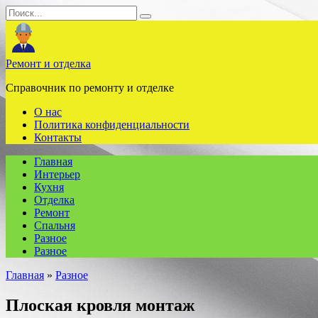
Перейти
Search
к
for:
содержанию
Ремонт и отделка
Справочник по ремонту и отделке
О нас
Политика конфиденциальности
Контакты
Главная
Интерьер
Кухня
Отделка
Ремонт
Спальня
Разное
Разное
Главная
»
Разное
Плоская кровля монтаж