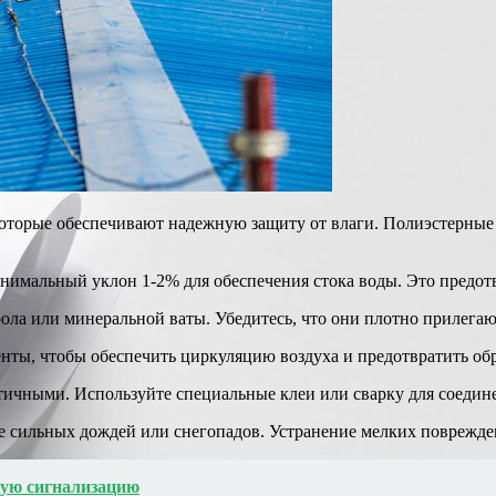
оторые обеспечивают надежную защиту от влаги. Полиэстерные
нимальный уклон 1-2% для обеспечения стока воды. Это предот
ла или минеральной ваты. Убедитесь, что они плотно прилегают
нты, чтобы обеспечить циркуляцию воздуха и предотвратить обр
ичными. Используйте специальные клеи или сварку для соедине
ле сильных дождей или снегопадов. Устранение мелких поврежде
ую сигнализацию