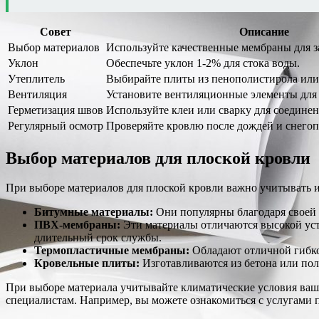
Совет
Описание
Выбор материалов
Используйте качественные мембраны для з
Уклон
Обеспечьте уклон 1-2% для стока воды.
Утеплитель
Выбирайте плиты из пенополистирола или
Вентиляция
Установите вентиляционные элементы для 
Герметизация швов
Используйте клеи или сварку для соедине
Регулярный осмотр
Проверяйте кровлю после дождей и снегоп
Выбор материалов для плоской кровли
При выборе материалов для плоской кровли важно учитывать и
Битумные материалы:
Они популярны благодаря своей 
ПВХ-мембраны:
Эти материалы отличаются высокой ус
длительный срок службы.
Термопластичные мембраны:
Обладают отличной гибко
Кровельные плиты:
Изготавливаются из бетона или по
При выборе материала учитывайте климатические условия ваше
специалистам. Например, вы можете ознакомиться с услугами 