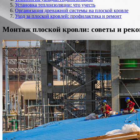
Установка теплоизоляции: что учесть
Организация дренажной системы на плоской кровле
Уход за плоской кровлей: профилактика и ремонт
Монтаж плоской кровли: советы и рек