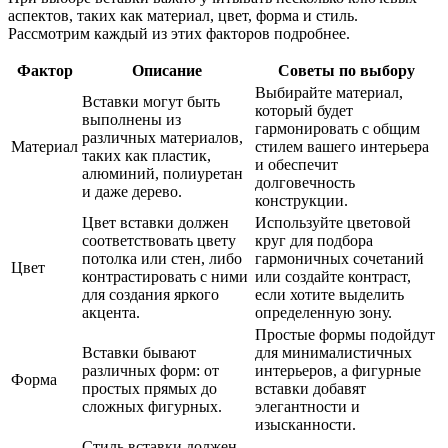
аспектов, таких как материал, цвет, форма и стиль.
Рассмотрим каждый из этих факторов подробнее.
Фактор
Описание
Советы по выбору
Выбирайте материал,
Вставки могут быть
который будет
выполнены из
гармонировать с общим
различных материалов,
Материал
стилем вашего интерьера
таких как пластик,
и обеспечит
алюминий, полиуретан
долговечность
и даже дерево.
конструкции.
Цвет вставки должен
Используйте цветовой
соответствовать цвету
круг для подбора
потолка или стен, либо
гармоничных сочетаний
Цвет
контрастировать с ними
или создайте контраст,
для создания яркого
если хотите выделить
акцента.
определенную зону.
Простые формы подойдут
Вставки бывают
для минималистичных
различных форм: от
интерьеров, а фигурные
Форма
простых прямых до
вставки добавят
сложных фигурных.
элегантности и
изысканности.
Стиль вставки должен