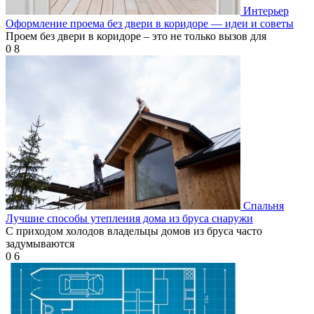
Интерьер
Оформление проема без двери в коридоре — идеи и советы
Проем без двери в коридоре – это не только вызов для
0
8
Спальня
Лучшие способы утепления дома из бруса снаружи
С приходом холодов владельцы домов из бруса часто
задумываются
0
6