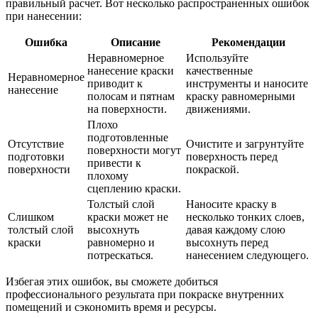
правильный расчет. Вот несколько распространенных ошибок
при нанесении:
Ошибка
Описание
Рекомендации
Неравномерное
Используйте
нанесение краски
качественные
Неравномерное
приводит к
инструменты и наносите
нанесение
полосам и пятнам
краску равномерными
на поверхности.
движениями.
Плохо
подготовленные
Отсутствие
Очистите и загрунтуйте
поверхности могут
подготовки
поверхность перед
привести к
поверхности
покраской.
плохому
сцеплению краски.
Толстый слой
Наносите краску в
Слишком
краски может не
несколько тонких слоев,
толстый слой
высохнуть
давая каждому слою
краски
равномерно и
высохнуть перед
потрескаться.
нанесением следующего.
Избегая этих ошибок, вы сможете добиться
профессионального результата при покраске внутренних
помещений и сэкономить время и ресурсы.