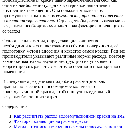
Водоэмульсионная краска давно зарекомендовала себя как
один из наиболее популярных материалов для отделки
внутренних помещений. Она обладает множеством
преимуществ, таких как
экологичность
,
простота нанесения
и
отличная укрывистость
. Однако, чтобы достичь желаемого
результата, необходимо учитывать ряд факторов, влияющих на
ее расход.
Основные параметры, определяющие количество
необходимой краски, включают в себя тип поверхности, её
подготовку, метод нанесения и качество самой краски. Разные
производители указывают различные нормы расхода, поэтому
важно внимательно изучать инструкцию на упаковке и
корректировать расчеты с учетом особенностей конкретного
помещения.
В следующем разделе мы подробно рассмотрим, как
правильно рассчитать необходимое количество
водоэмульсионной краски, чтобы получить идеальный
результат без лишних затрат.
Содержание
Как рассчитать расход водоэмульсионной краски на 1м2
Факторы, влияющие на расход краски
Методы точного измерения расхода водоэмульсионной