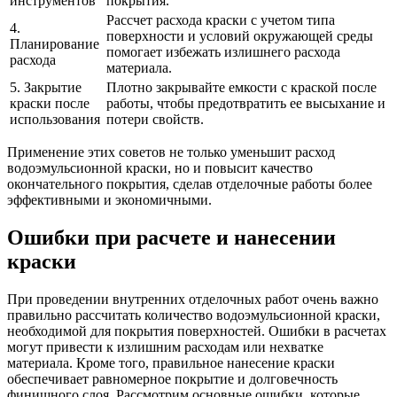
инструментов
покрытия.
Рассчет расхода краски с учетом типа
4.
поверхности и условий окружающей среды
Планирование
помогает избежать излишнего расхода
расхода
материала.
5. Закрытие
Плотно закрывайте емкости с краской после
краски после
работы, чтобы предотвратить ее высыхание и
использования
потери свойств.
Применение этих советов не только уменьшит расход
водоэмульсионной краски, но и повысит качество
окончательного покрытия, сделав отделочные работы более
эффективными и экономичными.
Ошибки при расчете и нанесении
краски
При проведении внутренних отделочных работ очень важно
правильно рассчитать количество водоэмульсионной краски,
необходимой для покрытия поверхностей. Ошибки в расчетах
могут привести к излишним расходам или нехватке
материала. Кроме того, правильное нанесение краски
обеспечивает равномерное покрытие и долговечность
финишного слоя. Рассмотрим основные ошибки, которые