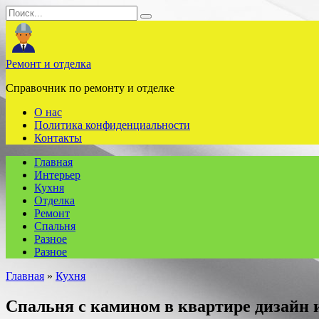
Перейти
Search
к
for:
содержанию
Ремонт и отделка
Справочник по ремонту и отделке
О нас
Политика конфиденциальности
Контакты
Главная
Интерьер
Кухня
Отделка
Ремонт
Спальня
Разное
Разное
Главная
»
Кухня
Спальня с камином в квартире дизайн 