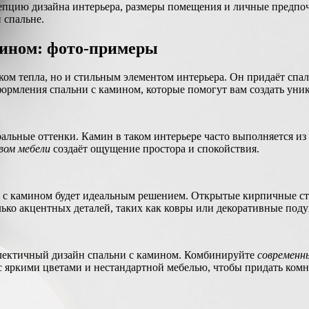
пцию дизайна интерьера, размеры помещения и личные предпоч
 спальне.
мином: фото-примеры
ом тепла, но и стильным элементом интерьера. Он придаёт спаль
формления спальни с камином, которые помогут вам создать уни
ные оттенки. Камин в таком интерьере часто выполняется из ст
вом мебели
создаёт ощущение простора и спокойствия.
фт с камином будет идеальным решением. Открытые кирпичные с
лько акцентных деталей, таких как ковры или декоративные под
клектичный дизайн спальни с камином. Комбинируйте
современн
с яркими цветами и нестандартной мебелью, чтобы придать комн