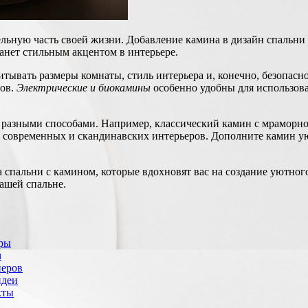
ельную часть своей жизни. Добавление камина в дизайн спальни 
танет стильным акцентом в интерьере.
итывать размеры комнаты, стиль интерьера и, конечно, безопа
нов.
Электрические и биокамины
особенно удобны для использова
разными способами. Например, классический камин с мраморной
 современных и скандинавских интерьеров. Дополните камин у
 спальни с камином, которые вдохновят вас на создание уютног
ашей спальне.
еры
м
неров
идеи
кты