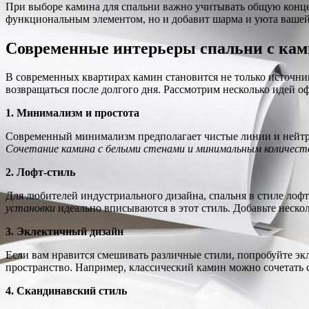
При выборе камина для спальни важно учитывать общую конце
функциональным элементом, но и добавит шарма и уюта вашей
Современные интерьеры спальни с ка
В современных квартирах камин становится не только источник
возвращаться после долгого дня. Рассмотрим несколько идей о
1. Минимализм и простота
Современный минимализм предполагает чистые линии и нейтраль
Сочетание камина с белыми стенами и минимальным количест
2. Лофт-стиль
Для любителей индустриального дизайна, спальня в стиле ло
установки
идеально вписываются в этот стиль. Добавьте неско
3. Эклектичный дизайн
Если вам нравится смешивать различные стили, попробуйте э
пространство. Например, классический камин можно сочетать 
4. Скандинавский стиль