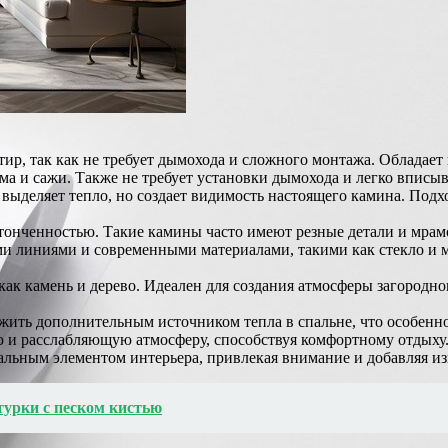
ир, так как не требует дымохода и сложного монтажа. Обладает
ма и сажи. Также не требует установки дымохода и легко вписыв
выделяет тепло, но создает видимость настоящего камина. Подх
тонченностью. Такие камины часто имеют резные детали и мра
линиями и современными материалами, такими как стекло и мет
ак камень и дерево. Идеален для создания атмосферы загородно
ить дополнительным источником тепла в спальне, что особенно 
 и расслабляющую атмосферу, способствуя комфортному отдыху
льным элементом интерьера, привлекая внимание и добавляя и
турки с песком кистью