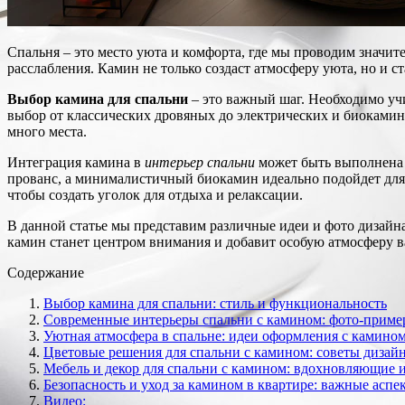
Спальня – это место уюта и комфорта, где мы проводим значит
расслабления. Камин не только создаст атмосферу уюта, но и с
Выбор камина для спальни
– это важный шаг. Необходимо уч
выбор от классических дровяных до электрических и биоками
много места.
Интеграция камина в
интерьер спальни
может быть выполнена 
прованс, а минималистичный биокамин идеально подойдет для
чтобы создать уголок для отдыха и релаксации.
В данной статье мы представим различные идеи и фото дизайна
камин станет центром внимания и добавит особую атмосферу в
Содержание
Выбор камина для спальни: стиль и функциональность
Современные интерьеры спальни с камином: фото-прим
Уютная атмосфера в спальне: идеи оформления с камино
Цветовые решения для спальни с камином: советы дизай
Мебель и декор для спальни с камином: вдохновляющие 
Безопасность и уход за камином в квартире: важные аспе
Видео: