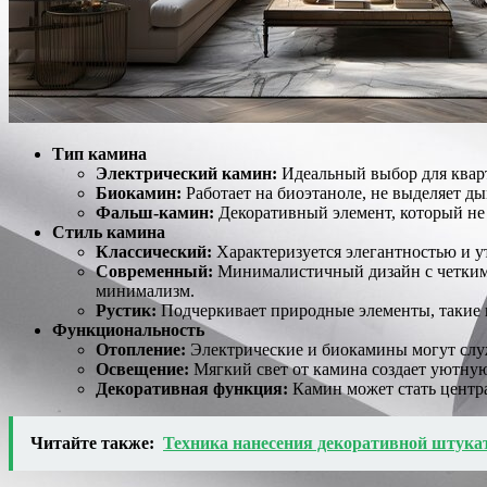
Тип камина
Электрический камин:
Идеальный выбор для кварт
Биокамин:
Работает на биоэтаноле, не выделяет ды
Фальш-камин:
Декоративный элемент, который не 
Стиль камина
Классический:
Характеризуется элегантностью и у
Современный:
Минималистичный дизайн с четкими 
минимализм.
Рустик:
Подчеркивает природные элементы, такие к
Функциональность
Отопление:
Электрические и биокамины могут служ
Освещение:
Мягкий свет от камина создает уютную
Декоративная функция:
Камин может стать центра
Читайте также:
Техника нанесения декоративной штука