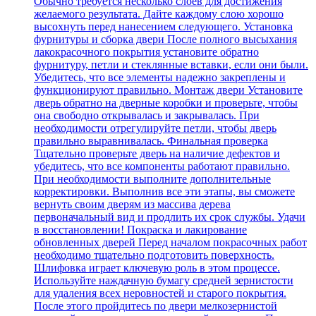
Обычно требуется несколько слоев для достижения
желаемого результата. Дайте каждому слою хорошо
высохнуть перед нанесением следующего. Установка
фурнитуры и сборка двери После полного высыхания
лакокрасочного покрытия установите обратно
фурнитуру, петли и стеклянные вставки, если они были.
Убедитесь, что все элементы надежно закреплены и
функционируют правильно. Монтаж двери Установите
дверь обратно на дверные коробки и проверьте, чтобы
она свободно открывалась и закрывалась. При
необходимости отрегулируйте петли, чтобы дверь
правильно выравнивалась. Финальная проверка
Тщательно проверьте дверь на наличие дефектов и
убедитесь, что все компоненты работают правильно.
При необходимости выполните дополнительные
корректировки. Выполнив все эти этапы, вы сможете
вернуть своим дверям из массива дерева
первоначальный вид и продлить их срок службы. Удачи
в восстановлении! Покраска и лакирование
обновленных дверей Перед началом покрасочных работ
необходимо тщательно подготовить поверхность.
Шлифовка играет ключевую роль в этом процессе.
Используйте наждачную бумагу средней зернистости
для удаления всех неровностей и старого покрытия.
После этого пройдитесь по двери мелкозернистой