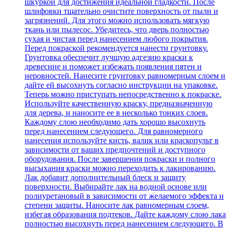
шкуркой для достижения идеальной гладкости. После
шлифовки тщательно очистите поверхность от пыли и
загрязнений. Для этого можно использовать мягкую
ткань или пылесос. Убедитесь, что дверь полностью
сухая и чистая перед нанесением любого покрытия.
Перед покраской рекомендуется нанести грунтовку.
Грунтовка обеспечит лучшую адгезию краски к
древесине и поможет избежать появления пятен и
неровностей. Нанесите грунтовку равномерным слоем и
дайте ей высохнуть согласно инструкции на упаковке.
Теперь можно приступать непосредственно к покраске.
Используйте качественную краску, предназначенную
для дерева, и наносите ее в несколько тонких слоев.
Каждому слою необходимо дать хорошо высохнуть
перед нанесением следующего. Для равномерного
нанесения используйте кисть, валик или краскопульт в
зависимости от ваших предпочтений и доступного
оборудования. После завершения покраски и полного
высыхания краски можно переходить к лакированию.
Лак добавит дополнительный блеск и защиту
поверхности. Выбирайте лак на водной основе или
полиуретановый в зависимости от желаемого эффекта и
степени защиты. Наносите лак равномерным слоем,
избегая образования подтеков. Дайте каждому слою лака
полностью высохнуть перед нанесением следующего. В