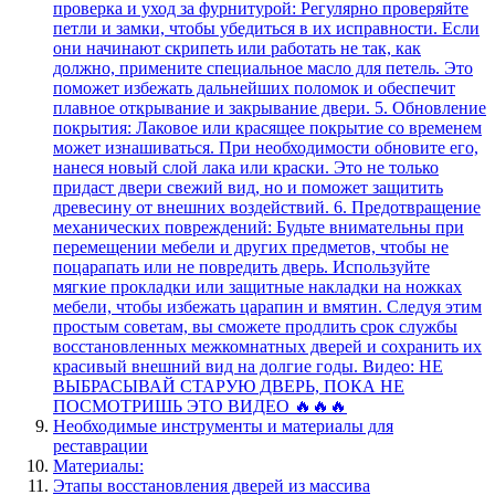
проверка и уход за фурнитурой: Регулярно проверяйте
петли и замки, чтобы убедиться в их исправности. Если
они начинают скрипеть или работать не так, как
должно, примените специальное масло для петель. Это
поможет избежать дальнейших поломок и обеспечит
плавное открывание и закрывание двери. 5. Обновление
покрытия: Лаковое или красящее покрытие со временем
может изнашиваться. При необходимости обновите его,
нанеся новый слой лака или краски. Это не только
придаст двери свежий вид, но и поможет защитить
древесину от внешних воздействий. 6. Предотвращение
механических повреждений: Будьте внимательны при
перемещении мебели и других предметов, чтобы не
поцарапать или не повредить дверь. Используйте
мягкие прокладки или защитные накладки на ножках
мебели, чтобы избежать царапин и вмятин. Следуя этим
простым советам, вы сможете продлить срок службы
восстановленных межкомнатных дверей и сохранить их
красивый внешний вид на долгие годы. Видео: НЕ
ВЫБРАСЫВАЙ СТАРУЮ ДВЕРЬ, ПОКА НЕ
ПОСМОТРИШЬ ЭТО ВИДЕО 🔥🔥🔥
Необходимые инструменты и материалы для
реставрации
Материалы:
Этапы восстановления дверей из массива