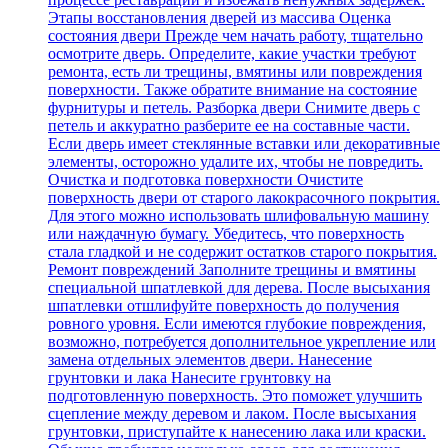
Этапы восстановления дверей из массива Оценка
состояния двери Прежде чем начать работу, тщательно
осмотрите дверь. Определите, какие участки требуют
ремонта, есть ли трещины, вмятины или повреждения
поверхности. Также обратите внимание на состояние
фурнитуры и петель. Разборка двери Снимите дверь с
петель и аккуратно разберите ее на составные части.
Если дверь имеет стеклянные вставки или декоративные
элементы, осторожно удалите их, чтобы не повредить.
Очистка и подготовка поверхности Очистите
поверхность двери от старого лакокрасочного покрытия.
Для этого можно использовать шлифовальную машину
или наждачную бумагу. Убедитесь, что поверхность
стала гладкой и не содержит остатков старого покрытия.
Ремонт повреждений Заполните трещины и вмятины
специальной шпатлевкой для дерева. После высыхания
шпатлевки отшлифуйте поверхность до получения
ровного уровня. Если имеются глубокие повреждения,
возможно, потребуется дополнительное укрепление или
замена отдельных элементов двери. Нанесение
грунтовки и лака Нанесите грунтовку на
подготовленную поверхность. Это поможет улучшить
сцепление между деревом и лаком. После высыхания
грунтовки, приступайте к нанесению лака или краски.