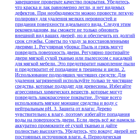
завершение проверьте качество покрытия. Убедитесь,
что краска и лак равномерно легли, и нет видимых
дефектов. При необходимости можно провести легкую
полировку для удаления мелких неровностей и
придания поверхности идеального вида. Следуя этим
рекомендациям, вы сможете не только обновить
внешний вид ваших дверей, но и обеспечить их долгий
срок службы. Советы по уходу за восстановленными
дверями 1. Регулярная уборка: Пыль и грязь могут
повредить поверхность двери. Регулярно протирайте
двери мягкой сухой тканью или пылесосом с насадкой
для мягкой мебели. Это предотвратит накопление пыли
и предотвратит её попадание в трещины и щели. 2.
Использование подходящих чистящих средств: Для
удаления загрязнений используйте только те чистящие
средства, которые подходят для древесины. Избегайте
агрессивных химических веществ, которые могут
повредить лакокрасочное покрытие. Лучше всего
использовать мягкие моющие средства и воду с
нейтральным pH. 3. Защита от влаги: Дерево
чувствительно к влаге, поэтому избегайте попадания
воды на поверхность двери. Если дверь всё же намокла,
аккуратно промокните её сухой тканью и дайте
полностью высохнуть. Убедитесь, что вокруг дверей нет
постоянных источников влаги. 4. Периодическая