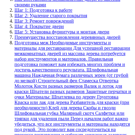
своими руками
Шаг 1: Подготовка к работе
Шаг 2: Удаление старого покрытия
Шаг 3: Ремонт повреждений
Шаг 4: Покрытие двери
Шаг 5: Установка фурнитуры и монтаж двери
Преимущества восстановления деревянных дверей
Подготовка меж Необходимые инструменты и
материалы для реставрации Для успешной реставрации
межкомнатных дверей из массива дерева потребуется
набор инструментов и материалов. Правильная
подготовка поможет вам избежать многих проблем и
достичь качественного результата. Шлифовальная
машина Наждачная бумага различных зерен (от грубой
до мелкой) Строительный фен Стамеска Отвертка
Молоток Кисти разных размеров Валик и лоток для
краски Шпатели разных размеров Защитные перчатки и
очки Материалы: Шпатлевка по дереву Грунтовка
Краска или лак для дерева Разбавитель для краски (при
необходимости) Клей для дерева Скобы и гвозди
Шлифовальная губка Малярный скотч Салфетки или
тряпки для удаления пыли Перед началом работ важно
убедиться, что все инструменты и материалы находятся
под рукой. Это позволит вам сосредоточиться на
процессе реставрации и избежать ненужных задержек.