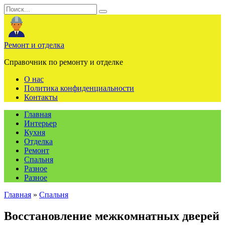
Перейти
Search
к
for:
содержанию
Ремонт и отделка
Справочник по ремонту и отделке
О нас
Политика конфиденциальности
Контакты
Главная
Интерьер
Кухня
Отделка
Ремонт
Спальня
Разное
Разное
Главная
»
Спальня
Восстановление межкомнатных дверей