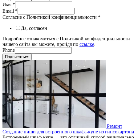
Имя
*
Email
*
Согласие с Политикой конфиденциальности
*
Да, согласен
Подробнее ознакомиться с Политикой конфиденциальности
нашего сайта вы можете, пройдя по
ссылке
.
Phone
Подписаться
Ремонт
Создание ниши для встроенного шкафа-купе из гипсокартона
Встроенный шкаф-купе — это отличный способ рационально